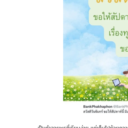
เป็นคำอวยพรที่เรียบง่าย แต่เต็มไปด้วยคว