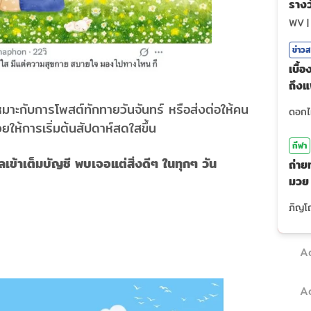
รางว
ไหม
WV
ข่าว
เบื้
ถึง
รถ?
า เหมาะกับการโพสต์ทักทายวันจันทร์ หรือส่งต่อให้คน
ให้การเริ่มต้นสัปดาห์สดใสขึ้น
กีฬา
ไหลเข้าเต็มบัญชี พบเจอแต่สิ่งดีๆ ในทุกๆ วัน
ถ่าย
มวย
(7ส.
A
A