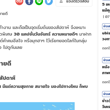
แจ้งตรวจสอบ
5 เหต
แม้ค
|
07
งาน และถือเป็นจุดเริ่มต้นของสัปดาห์ จึงเหมาะ
ข่าว
ubis
คัดพิเศษ
30 แคปชั่นวันจันทร์ ความหมายดีๆ
มาฝาก
วงกา
ต์คำคมฮีลใจ หรือมุกฮาๆ ไว้เรียกยอดไลก์ในกลุ่ม
ศรัท
้ว ไปดูกันเลย
ข่าว
มายดี
หนัง 
ภาพย
สัปดาห์
ตัวต
สดใส มีแต่ความสุขกาย สบายใจ มองไปทางไหน ก็พบ
ข่าว
ข่าวว
วิเค