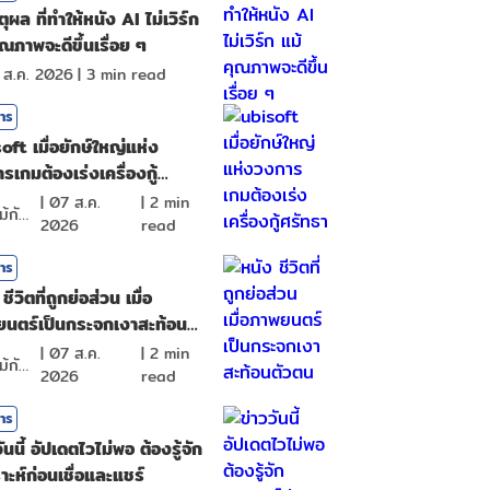
ุผล ที่ทำให้หนัง AI ไม่เวิร์ก
ุณภาพจะดีขึ้นเรื่อย ๆ
 ส.ค. 2026
|
3
min read
สาร
oft เมื่อยักษ์ใหญ่แห่ง
รเกมต้องเร่งเครื่องกู้
ธา
|
07 ส.ค.
|
2
min
ดอกไม้กับสายน้ำ
2026
read
สาร
ชีวิตที่ถูกย่อส่วน เมื่อ
นตร์เป็นกระจกเงาสะท้อน
น
|
07 ส.ค.
|
2
min
ดอกไม้กับสายน้ำ
2026
read
สาร
ันนี้ อัปเดตไวไม่พอ ต้องรู้จัก
ราะห์ก่อนเชื่อและแชร์