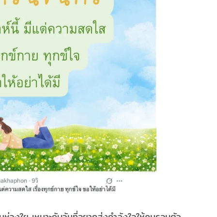
ามห่วงใย เหมาะกับวันที่อยากส่งกำลังใจให้คนรอบตัว