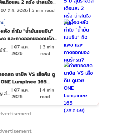
ัลเดือนละ 2 ครั้ง น่าสนใจ
?
|
07 ส.ค. 2026
|
5
min read
สาร
องหลัง ทำไม "น้ำมันเบนซิน"
แพง และทางออกของคนรัก
|
07 ส.ค.
|
3
min
ดอกไม้กับสายน้ำ
2026
read
ทอดสด นาบิล VS เสือคิม ดู
 ONE Lumpinee 165
ค.69)
|
07 ส.ค.
|
4
min
ภิญโญ ส่องแสง
2026
read
dvertisement
dvertisement