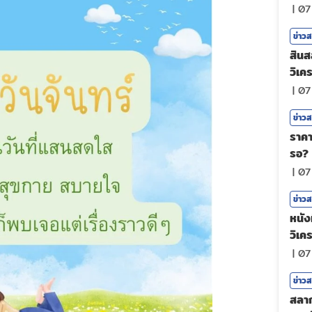
|
07
ข่าว
สินส
วิเคร
|
07
ข่าว
ราคา
รอ?
|
07
ข่าว
หนังท
วิเค
|
07
ข่าว
สลาก