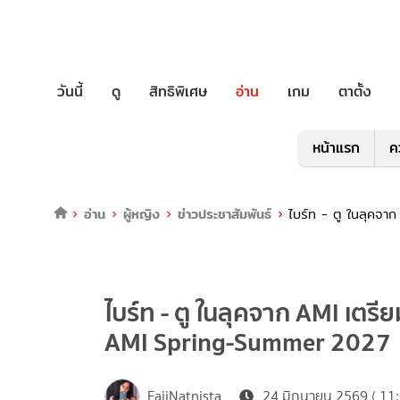
วันนี้
ดู
สิทธิพิเศษ
อ่าน
เกม
ตาตั้ง
หน้าแรก
ค
อ่าน
ผู้หญิง
ข่าวประชาสัมพันธ์
ไบร์ท - ตู ในลุคจา
ไบร์ท - ตู ในลุคจาก AMI เตรี
AMI Spring-Summer 2027
FaiiNatnista
24 มิถุนายน 2569 ( 11: