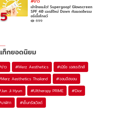
#ข่าว
เข้าไทยแล้ว! Supergoop! Glowscreen
5
SPF 40 เฉดสีใหม่ Dawn กันแดดไพรเม
อร์เนื้อโกลว์
699
แท็กยอดนิยม
#
ข่าว
#
Merz Aesthetics
#
เมิร์ซ เอสเธติกส์
#
Merz Aesthetics Thailand
#
จอนจีฮยอน
#
Jun Ji Hyun
#
Ultherapy PRIME
#
Dior
#
นาฬิกา
#
เซ็นทรัลเวิลด์