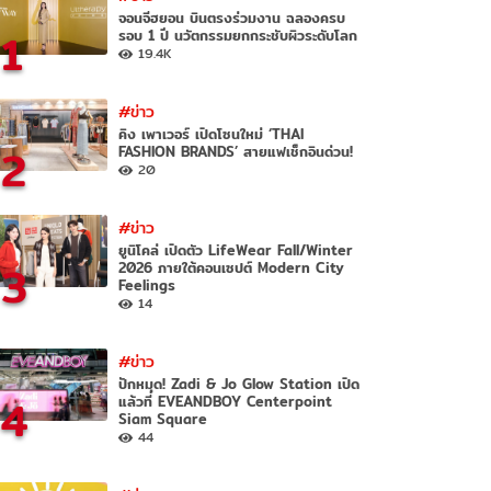
จอนจีฮยอน บินตรงร่วมงาน ฉลองครบ
1
รอบ 1 ปี นวัตกรรมยกกระชับผิวระดับโลก
19.4K
#ข่าว
คิง เพาเวอร์ เปิดโซนใหม่ ‘THAI
2
FASHION BRANDS’ สายแฟเช็กอินด่วน!
20
#ข่าว
ยูนิโคล่ เปิดตัว LifeWear Fall/Winter
3
2026 ภายใต้คอนเซปต์ Modern City
Feelings
14
#ข่าว
ปักหมุด! Zadi & Jo Glow Station เปิด
4
แล้วที่ EVEANDBOY Centerpoint
Siam Square
44