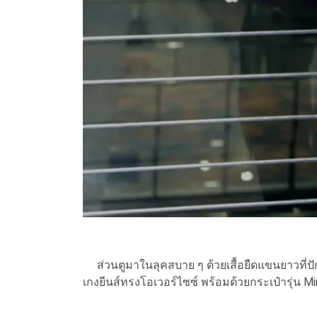
ส่วนตูมาในลุคสบาย ๆ ด้วยเสื้อยืดแขนยาวที่ปักโ
เกงยีนส์ทรงโอเวอร์ไซซ์ พร้อมด้วยกระเป๋ารุ่น M