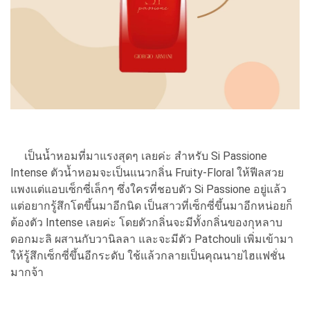
เป็นน้ำหอมที่มาแรงสุดๆ เลยค่ะ สำหรับ Si Passione
Intense ตัวน้ำหอมจะเป็นแนวกลิ่น Fruity-Floral ให้ฟีลสวย
แพงแต่แอบเซ็กซี่เล็กๆ ซึ่งใครที่ชอบตัว Si Passione อยู่แล้ว
แต่อยากรู้สึกโตขึ้นมาอีกนิด เป็นสาวที่เซ็กซี่ขึ้นมาอีกหน่อยก็
ต้องตัว Intense เลยค่ะ โดยตัวกลิ่นจะมีทั้งกลิ่นของกุหลาบ
ดอกมะลิ ผสานกับวานิลลา และจะมีตัว Patchouli เพิ่มเข้ามา
ให้รู้สึกเซ็กซี่ขึ้นอีกระดับ ใช้แล้วกลายเป็นคุณนายไฮแฟชั่น
มากจ้า