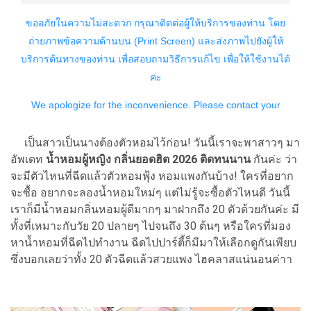
เป็นสาวเป็นนางต้องตัวหอมไว้ก่อน! วันนี้เราจะพาสาวๆ มา
อัพเดท
น้ำหอมผู้หญิง กลิ่นยอดฮิต 2026 ติดทนนาน
กันค่ะ ว่า
จะมีตัวไหนที่ฉีดแล้วตัวหอมฟุ้ง หอมแพงกันบ้าง! ใครที่อยาก
จะซื้อ อยากจะลองน้ำหอมใหม่ๆ แต่ไม่รู้จะซื้อตัวไหนดี วันนี้
เราก็มีน้ำหอมกลิ่นหอมผู้ดีมากๆ มาฝากถึง 20 ตัวด้วยกันค่ะ มี
ทั้งที่เหมาะกับวัย 20 ปลายๆ ไปจนถึง 30 ต้นๆ หรือใครที่มอง
หาน้ำหอมที่ฉีดไปทำงาน ฉีดไปปาร์ตี้ก็มีมาให้เลือกดูกันเพียบ
ซึ่งบอกเลยว่าทั้ง 20 ตัวฉีดแล้วสวยแพง ไฮคลาสแน่นอนค่าา