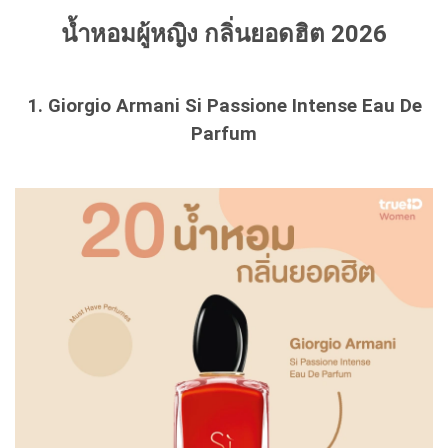
น้ำหอมผู้หญิง กลิ่นยอดฮิต 2026
1. Giorgio Armani Si Passione Intense Eau De
Parfum