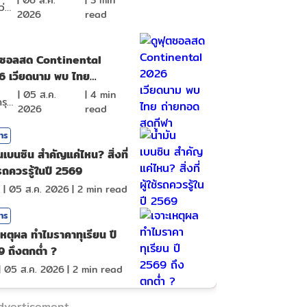
|
06 ส.ค.
|
3
min
จิตไม่ว่าง
2026
read
ุตซอลสด Continental
6 เวียดนาม พบ ไทย
ทอดสดกีฬา
|
05 ส.ค.
|
4
min
หงส์ดรุณ
2026
read
สาร
ันเบนซิน สำคัญแค่ไหน? สิ่งที่
ช้รถควรรู้ในปี 2569
a
|
05 ส.ค. 2026
|
2
min read
สาร
เหตุผล ทำไมราคาทุเรียน ปี
 ถึงตกต่ำ ?
|
05 ส.ค. 2026
|
2
min read
dvertisement