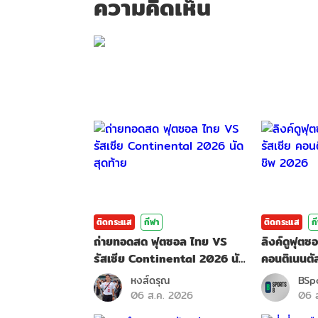
ความคิดเห็น
กรุณาเข้าสู่ร
ติดกระแส
กีฬา
ติดกระแส
ก
ถ่ายทอดสด ฟุตซอล ไทย VS
ลิงค์ดูฟุตซ
รัสเซีย Continental 2026 นัด
คอนติเนนตั
สุดท้าย
หงส์ดรุณ
BSp
06 ส.ค. 2026
06 