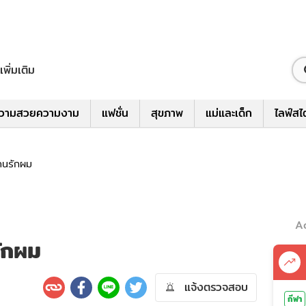
เพิ่มเติม
วามสวยความงาม
แฟชั่น
สุขภาพ
แม่และเด็ก
ไลฟ์สไ
่คนรักผม
A
ักผม
แจ้งตรวจสอบ
กีฬา