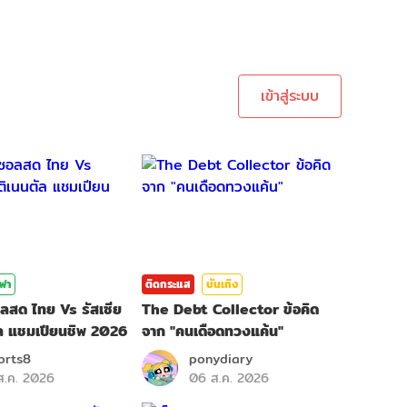
ะบบเพื่อทำการคอมเม้นต์
เข้าสู่ระบบ
ีฬา
ติดกระแส
บันเทิง
อลสด ไทย Vs รัสเซีย
The Debt Collector ข้อคิด
ล แชมเปียนชิพ 2026
จาก "คนเดือดทวงแค้น"
orts8
ponydiary
ส.ค. 2026
06 ส.ค. 2026