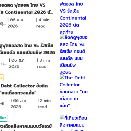
ยทอดสด ฟุตซอล ไทย VS
ซีย Continental 2026 นัด
้าย
|
06 ส.ค.
|
4
min
หงส์ดรุณ
2026
read
์ดูฟุตซอลสด ไทย Vs รัสเซีย
ิเนนตัล แชมเปียนชิพ 2026
|
06 ส.ค.
|
3
min
BSports8
2026
read
ิง
Debt Collector ข้อคิด
"คนเดือดทวงแค้น"
|
06 ส.ค.
|
2
min
ponydiary
2026
read
ที่ยว
ที่ยวเดือนสิงหาคมแบบวันเดย์