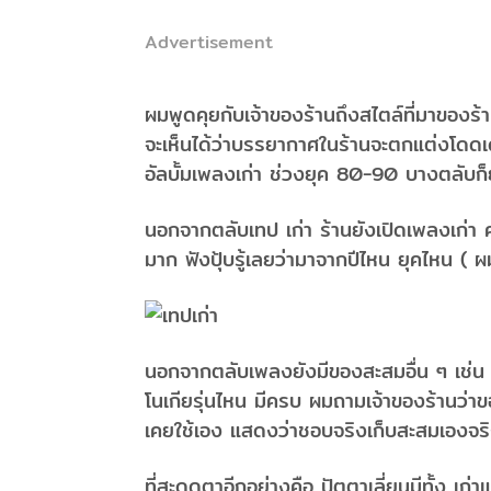
Advertisement
ผมพูดคุยกับเจ้าของร้านถึงสไตล์ที่มาของร
จะเห็นได้ว่าบรรยากาศในร้านจะตกแต่งโดดเด่
อัลบั้มเพลงเก่า ช่วงยุค 80-90 บางตลับก็
นอกจากตลับเทป เก่า ร้านยังเปิดเพลงเก่
มาก ฟังปุ้บรู้เลยว่ามาจากปีไหน ยุคไหน ( ผ
นอกจากตลับเพลงยังมีของสะสมอื่น ๆ เช่น โทรศ
โนเกียรุ่นไหน มีครบ ผมถามเจ้าของร้านว่าข
เคยใช้เอง แสดงว่าชอบจริงเก็บสะสมเองจริง
ที่สะดุดตาอีกอย่างคือ ปัตตาเลี่ยนมีทั้ง เก่