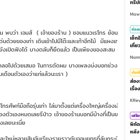
ทริปท
ท่องเ
้าน พบว่า เจมส์ ( เจ้าของร้าน ) ชอบแนวเรโทร ย้อนยุค
เช็ก
นด้วยของเก่า เดินเข้าไปมีโต๊ะและเก้าอีกไม้ มีแผงเทป
เที่
ยังเปิดฟังได้ บางตลับก็ยืดแล้ว เป็นเพียงของสะสม
า คลอไปด้วยเสมอ ในการตัดผม บางเพลงบ่งบอกช่วงอายุ
มเตือนตัวเองว่าแก่แล้วนะเรา )
บันเท
ส่อ
เรื่
ัพท์มือถือรุ่นเก่า ไล่มาตั้งแต่เครื่องใหญ่เครื่องเล็ก
องตัวเองหมดเลยรึป่าว เจ้าของร้านบอกมีบ้างที่เป็นของ
เสริ
เลยนะเนี่ย
พิกั
หลั
าและใหม่หลายสิบอันเรียงรายราวกับจอมยุทธที่ลับกระบี่ไว้