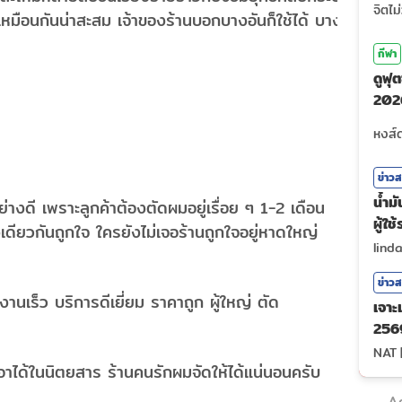
เหมือนกันน่าสะสม เจ้าของร้านบอกบางอันก็ใช้ได้ บางอัน
กีฬา
ดูฟ
202
ถ่าย
ข่าว
น้ำม
ย่างดี เพราะลูกค้าต้องตัดผมอยู่เรื่อย ๆ 1-2 เดือน
ผู้ใ
เดียวกันถูกใจ ใครยังไม่เจอร้านถูกใจอยู่หาดใหญ่
lind
ข่าว
งานเร็ว บริการดีเยี่ยม ราคาถูก ผู้ใหญ่ ตัด
เจาะ
2569
NAT
าได้ในนิตยสาร ร้านคนรักผมจัดให้ได้แน่นอนครับ
A