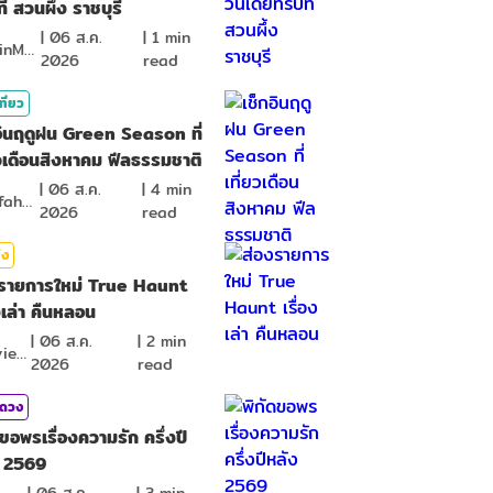
ี่ สวนผึ้ง ราชบุรี
|
06 ส.ค.
|
1
min
MawinMatravel
2026
read
ที่ยว
อินฤดูฝน Green Season ที่
ยวเดือนสิงหาคม ฟีลธรรมชาติ
|
06 ส.ค.
|
4
min
NamfahPhupha
2026
read
ิง
งรายการใหม่ True Haunt
องเล่า คืนหลอน
|
06 ส.ค.
|
2
min
KReview
2026
read
มดวง
ดขอพรเรื่องความรัก ครึ่งปี
ง 2569