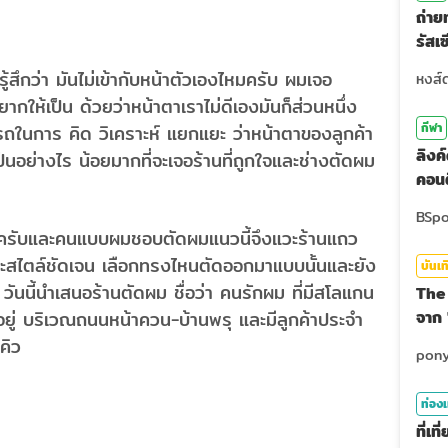
ถ่า
รัสเ
สุดท
กว่า มันไม่เข้ากับหน้าตัวเองไหมครับ ผมเจอ
ยากให้เป็น ด้วยว่าหน้าตาเราไม่ดีเองมันก็ส่วนหนึ่ง
กีฬา
รถในการ คิด วิเคราะห์ แยกแยะ ว่าหน้าตาของลูกค้า
ลิงค
็นอย่างไร น้อยมากที่จะเจอร้านที่ถูกใจและช่างตัดผม
คอนต
มายครับและคนแบบผมชอบตัดผมแนวนี้จึงแวะร้านแถว
และสไตล์ชัดเจน เลือกทรงไหนตัดออกมาแบบนั้นและยัง
บันเท
 วันนี้นำเสนอร้านตัดผม ชื่อว่า คนรักผม ที่มีสโลแกน
The 
นอยู่ บริเวณถนนหน้าควน-บ้านพรุ และมีลูกค้าประจำ
จาก 
องคิว
ท่องเ
ที่เ