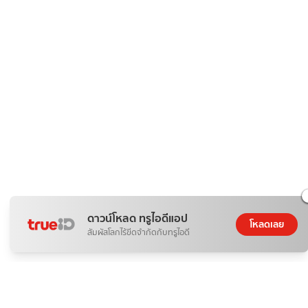
ดาวน์โหลด ทรูไอดีแอป
โหลดเลย
สัมผัสโลกไร้ขีดจำกัดกับทรูไอดี