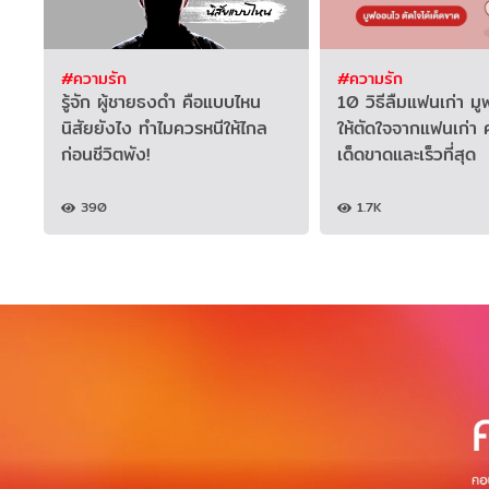
#ความรัก
#ความรัก
รู้จัก ผู้ชายธงดำ คือแบบไหน
10 วิธีลืมแฟนเก่า ม
นิสัยยังไง ทำไมควรหนีให้ไกล
ให้ตัดใจจากแฟนเก่า ค
ก่อนชีวิตพัง!
เด็ดขาดและเร็วที่สุด
390
1.7K