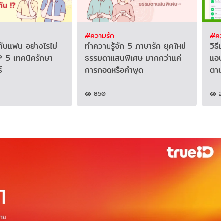
#ความรัก
#คว
นกับแฟน อย่างไรไม่
ทำความรู้จัก 5 ภาษารัก ยุคใหม่
วิธ
น? 5 เทคนิครักษา
ธรรมดาแสนพิเศษ มากกว่าแค่
แอบ
์
การกอดหรือคำพูด
ตาม
850