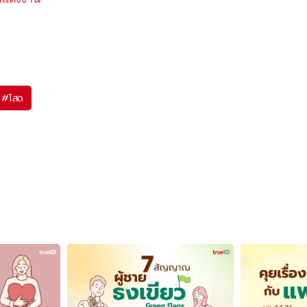
#
โสด