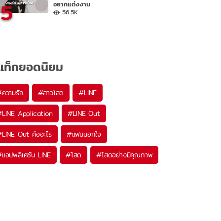
5
อยากแต่งงาน
56.5K
แท็กยอดนิยม
#
ความรัก
#
สาวโสด
#
LINE
#
LINE Application
#
LINE Out
#
LINE Out คืออะไร
#
แฟนนอกใจ
#
แอปพลิเคชัน LINE
#
โสด
#
โสดอย่างมีคุณภาพ