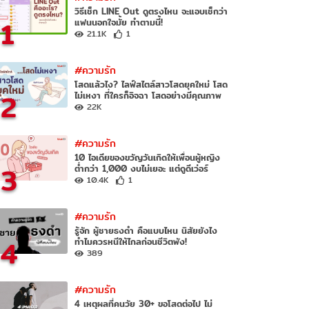
วิธีเช็ก LINE Out ดูตรงไหน จะแอบเช็กว่า
1
แฟนนอกใจมั้ย ทำตามนี้!
21.1K
1
#ความรัก
โสดแล้วไง? ไลฟ์สไตล์สาวโสดยุคใหม่ โสด
2
ไม่เหงา ที่ใครก็อิจฉา โสดอย่างมีคุณภาพ
22K
#ความรัก
10 ไอเดียของขวัญวันเกิดให้เพื่อนผู้หญิง
3
ต่ำกว่า 1,000 งบไม่เยอะ แต่ดูดีเว่อร์
10.4K
1
#ความรัก
รู้จัก ผู้ชายธงดำ คือแบบไหน นิสัยยังไง
4
ทำไมควรหนีให้ไกลก่อนชีวิตพัง!
389
#ความรัก
4 เหตุผลที่คนวัย 30+ ขอโสดต่อไป ไม่