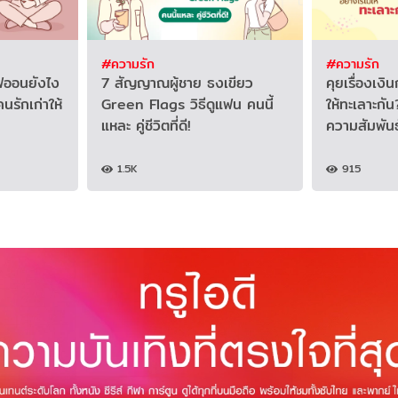
#ความรัก
#ความรัก
ูฟออนยังไง
7 สัญญาณผู้ชาย ธงเขียว
คุยเรื่องเงิ
นรักเก่าให้
Green Flags วิธีดูแฟน คนนี้
ให้ทะเลาะกั
แหละ คู่ชีวิตที่ดี!
ความสัมพันธ
1.5K
915