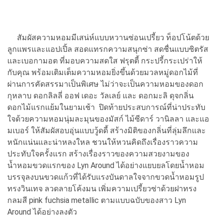
สัมผัสความหอมมีเสน่ห์แบบหวานซ่อนเปรี้ยว ท็อปโน้ตด้วย
ลูกแพรและแอปเปิ้ล สอดแทรกความสนุกซ่า สดชื่นแบบซิตรัส
และเบอกามอต ที่มอบความสดใส ฟรุตตี้ กระปรี้กระเปร่าให้
กับคุณ พร้อมเติมเต็มความหอมยิ่งขึ้นด้วยมวลหมู่ดอกไม้ที่
ผ่านการคัดสรรมาเป็นพิเศษ ไม่ว่าจะเป็นความหอมของดอก
กุหลาบ ดอกลิลลี่ ออฟ เดอะ วัลเลย์ และ ดอกมะลิ ดุจกลิ่น
ดอกไม้แรกแย้มในยามเช้า ปิดท้ายประสบการณ์ที่น่าประทับ
ใจด้วยความหอมนุ่มละมุนของมัสก์ ไม้ซีดาร์ วานิลลา และแอ
มเบอร์ ให้สัมผัสอบอุ่นแบบวู้ดดี้ สร้างมิติของกลิ่นที่ลุ่มลึกและ
หนักแน่นและน่าหลงใหล ชวนให้หวนคิดถึงเรื่องราวความ
ประทับใจครั้งแรก สร้างเรื่องราวของความสวยงามของ
น้ำหอมขวดแรกของ Lyn Around ได้อย่างแยบยลโดยน้ำหอม
บรรจุลงบนขวดแก้วที่ได้รับแรงบันดาลใจจากขวดน้ำหอมรูป
ทรงวินเทจ ลวดลายโค้งมน เพิ่มความเปรี้ยวซ่าด้วยฝาทรง
กลมสี pink fuchsia metallic ตามแบบฉบับของสาว Lyn
Around ได้อย่างลงตัว