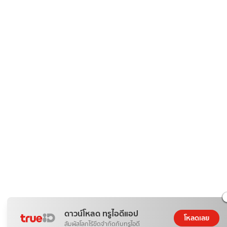
ดาวน์โหลด ทรูไอดีแอป
โหลดเลย
สัมผัสโลกไร้ขีดจำกัดกับทรูไอดี