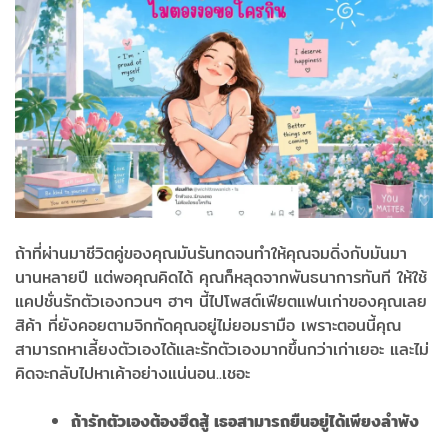
ถ้าที่ผ่านมาชีวิตคู่ของคุณมันรันทดจนทำให้คุณจมดิ่งกับมันมา
นานหลายปี แต่พอคุณคิดได้ คุณก็หลุดจากพันธนาการทันที ให้ใช้
แคปชั่นรักตัวเองกวนๆ ฮาๆ นี้ไปโพสต์เฟียตแฟนเก่าของคุณเลย
สิค้า ที่ยังคอยตามจิกกัดคุณอยู่ไม่ยอมรามือ เพราะตอนนี้คุณ
สามารถหาเลี้ยงตัวเองได้และรักตัวเองมากขึ้นกว่าเก่าเยอะ และไม่
คิดจะกลับไปหาเค้าอย่างแน่นอน..เชอะ
ถ้ารักตัวเองต้องฮึดสู้ เธอสามารถยืนอยู่ได้เพียงลำพัง