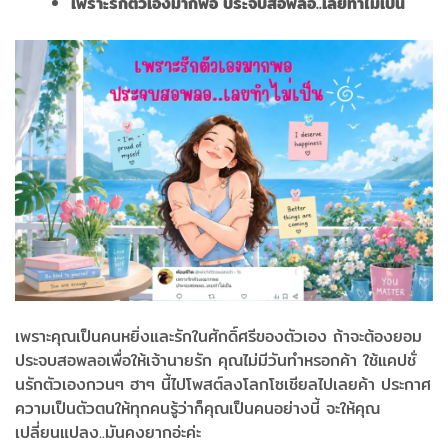
เพราะรักตัวเองมากพอ ประจบสอพลอ..เลยทำไม่เป็น
เพราะคุณเป็นคนหยิ่งและรักในศักดิ์ศรีของตัวเอง ถ้าจะต้องยอม
ประจบสอพลอเพื่อให้เจ้านายรัก คุณไม่มีวันทำหรอกค้า ใช้แคปชั่
นรักตัวเองกวนๆ ฮาๆ นี้ไปโพสต์ลงโลกโซเชียลไปเลยค้า ประกาศ
ความเป็นตัวตนให้ทุกคนรู้ว่าก็คุณเป็นคนอย่างนี้ จะให้คุณ
เปลี่ยนแปลง..มันคงยากอ่ะค่ะ