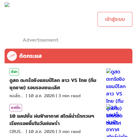
กรุณาเข้าสู่ระบบเพื่อ
ทำการคอมเม้นต์
เข้าสู่ระบบ
Advertisement
ติดกระแส
กีฬา
ดูสด ตะกร้อชิงแชมป์โลก ลาว VS ไทย (ทีม
ชุดชาย) รอบรองชนะเลิศ
หงส์ดรุณ
|
10 ส.ค. 2026
|
3
min read
แฟชั่น
10 แคปชั่น ฝนฟ้าอากาศ สไตล์น่ารักกวนๆ
เรียกรอยยิ้มในวันฝนพรำ
CRUSHที่แปลว่าแอบชอบ
|
10 ส.ค. 2026
|
3
min read