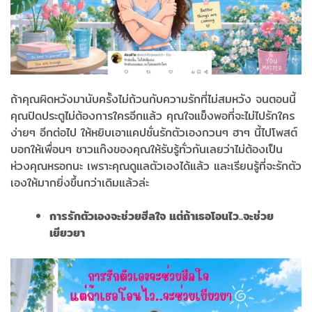
ถ้าคุณผิดหวังมานับครั้งไม่ถ้วนกับความรักที่ไม่สมหวัง จนตอนนี้
คุณปิดประตูไม่ต้องการใครอีกแล้ว คุณใจแข็งพอที่จะไม่ไปรักใคร
ง่ายๆ อีกต่อไป ให้หยิบเอาแคปชั่นรักตัวเองกวนๆ ฮาๆ นี้ไปโพสต์
บอกให้เพื่อนๆ ชาวแก๊งของคุณให้รับรู้ทั่วกันเลยว่าไม่ต้องเป็น
ห่วงคุณหรอกนะ เพราะคุณดูแลตัวเองได้แล้ว และเรียนรู้ที่จะรักตัว
เองให้มากยิ่งขึ้นกว่าเดิมแล้วล่ะ
การรักตัวเองจะช่วยฮีลใจ แต่ถ้าเธอโอนไว..จะช่วย
เยียวยา