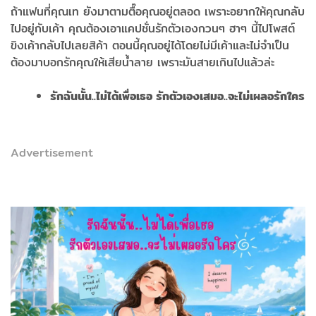
ถ้าแฟนที่คุณเท ยังมาตามตื๊อคุณอยู่ตลอด เพราะอยากให้คุณกลับ
ไปอยู่กับเค้า คุณต้องเอาแคปชั่นรักตัวเองกวนๆ ฮาๆ นี้ไปโพสต์
ขิงเค้ากลับไปเลยสิค้า ตอนนี้คุณอยู่ได้โดยไม่มีเค้าและไม่จำเป็น
ต้องมาบอกรักคุณให้เสียน้ำลาย เพราะมันสายเกินไปแล้วล่ะ
รักฉันนั้น..ไม่ได้เพื่อเธอ รักตัวเองเสมอ..จะไม่เผลอรักใคร
Advertisement