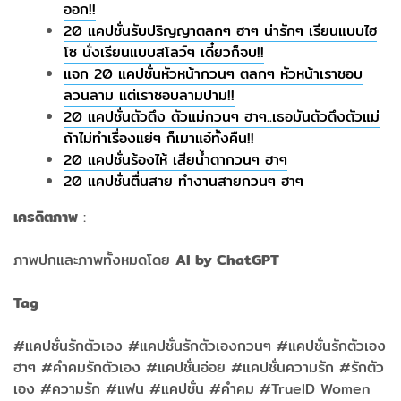
ออก!!
20 แคปชั่นรับปริญญาตลกๆ ฮาๆ น่ารักๆ เรียนแบบไฮ
โซ นั่งเรียนแบบสโลว์ๆ เดี๋ยวก็จบ!!
แจก 20 แคปชั่นหัวหน้ากวนๆ ตลกๆ หัวหน้าเราชอบ
ลวนลาม แต่เราชอบลามปาม!!
20 แคปชั่นตัวตึง ตัวแม่กวนๆ ฮาๆ..เธอมันตัวตึงตัวแม่
ถ้าไม่ทำเรื่องแย่ๆ ก็เมาแอ๋ทั้งคืน!!
20 แคปชั่นร้องไห้ เสียน้ำตากวนๆ ฮาๆ
20 แคปชั่นตื่นสาย ทำงานสายกวนๆ ฮาๆ
เครดิตภาพ
:
ภาพปกและภาพทั้งหมดโดย
AI by ChatGPT
Tag
#แคปชั่นรักตัวเอง #แคปชั่นรักตัวเองกวนๆ #แคปชั่นรักตัวเอง
ฮาๆ #คำคมรักตัวเอง #แคปชั่นอ่อย #แคปชั่นความรัก #รักตัว
เอง #ความรัก #แฟน #แคปชั่น #คำคม #TrueID Women