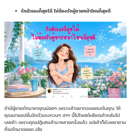
รักตัวเองก็สุขได้ ไม่ต้องรักผู้ชายหน้าไหนก็สุขดี
ถ้ามีผู้ชายทักมาหาคุณบ่อยๆ เพราะเค้าอยากจะขอคบกับคุณ ให้
คุณเอาแคปชั่นรักตัวเองกวนๆ ฮาๆ นี้ไปโพสต์เฟียตเค้ากลับไป
เลยค้า เพราะคุณปฏิเสธเค้ามาหลายครั้งแล้ว แต่เค้าก็ยังพยายาม
ที่จะทักมาตลอด..เฮ้อ