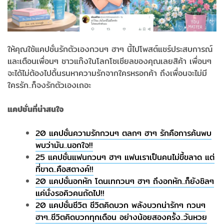
ให้คุณใช้แคปชั่นรักตัวเองกวนๆ ฮาๆ นี้ไปโพสต์แชร์ประสบการณ์
และเตือนเพื่อนๆ ชาวแก๊งในโลกโซเชียลของคุณเลยสิค้า เพื่อนๆ
จะได้ไม่ต้องไปดิ้นรนหาความรักจากใครหรอกค้า ถึงเพื่อนจะไม่มี
ใครรัก..ก็จงรักตัวเองเถอะ
แคปชั่นที่น่าสนใจ
20 แคปชั่นความรักกวนๆ ตลกๆ ฮาๆ รักคือการค้นพบ
พบว่ามัน..นอกใจ!!
25 แคปชั่นแฟนกวนๆ ฮาๆ แฟนเราเป็นคนไม่ขี้ขลาด แต่
ที่ขาด..คือสตางค์!!
20 แคปชั่นอกหัก โดนเทกวนๆ ฮาๆ ถึงอกหัก..ก็ยังชิลๆ
แค่นั่งรอคิวคนถัดไป!!
20 แคปชั่นชีวิต ชีวิตคิดบวก พลังบวกน่ารักๆ กวนๆ
ฮาๆ..ชีวิตคิดบวกทุกเดือน อย่างน้อยสองครั้ง..วันหวย