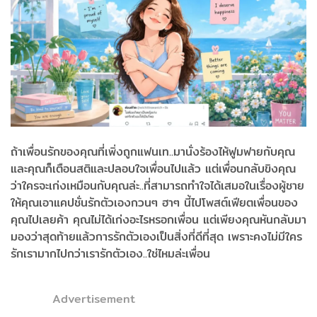
ถ้าเพื่อนรักของคุณที่เพิ่งถูกแฟนเท..มานั่งร้องไห้ฟูมฟายกับคุณ
และคุณก็เตือนสติและปลอบใจเพื่อนไปแล้ว แต่เพื่อนกลับขิงคุณ
ว่าใครจะเก่งเหมือนกับคุณล่ะ..ที่สามารถทำใจได้เสมอในเรื่องผู้ชาย
ให้คุณเอาแคปชั่นรักตัวเองกวนๆ ฮาๆ นี้ไปโพสต์เฟียตเพื่อนของ
คุณไปเลยค้า คุณไม่ได้เก่งอะไรหรอกเพื่อน แต่เพียงคุณหันกลับมา
มองว่าสุดท้ายแล้วการรักตัวเองเป็นสิ่งที่ดีที่สุด เพราะคงไม่มีใคร
รักเรามากไปกว่าเรารักตัวเอง..ใช่ไหมล่ะเพื่อน
Advertisement