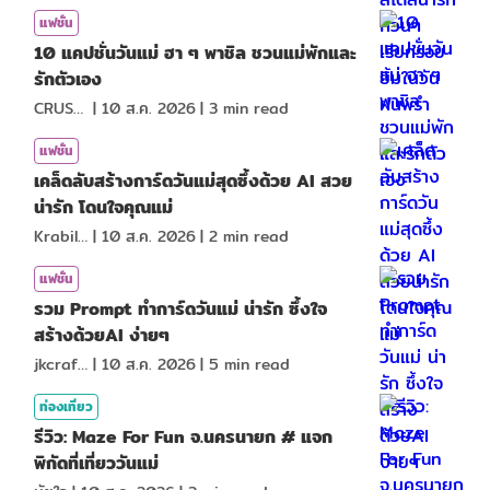
แฟชั่น
10 แคปชั่นวันแม่ ฮา ๆ พาชิล ชวนแม่พักและ
รักตัวเอง
CRUSHที่แปลว่าแอบชอบ
|
10 ส.ค. 2026
|
3
min read
แฟชั่น
เคล็ดลับสร้างการ์ดวันแม่สุดซึ้งด้วย AI สวย
น่ารัก โดนใจคุณแม่
KrabiInsight
|
10 ส.ค. 2026
|
2
min read
แฟชั่น
รวม Prompt ทำการ์ดวันแม่ น่ารัก ซึ้งใจ
สร้างด้วยAI ง่ายๆ
jkcraf98
|
10 ส.ค. 2026
|
5
min read
ท่องเที่ยว
รีวิว: Maze For Fun จ.นครนายก # แจก
พิกัดที่เที่ยววันแม่