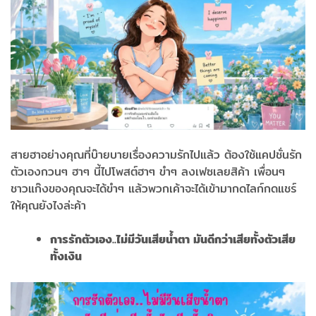
สายฮาอย่างคุณที่บ๊ายบายเรื่องความรักไปแล้ว ต้องใช้แคปชั่นรัก
ตัวเองกวนๆ ฮาๆ นี้ไปโพสต์ฮาๆ ขำๆ ลงเฟซเลยสิค้า เพื่อนๆ
ชาวแก๊งของคุณจะได้ขำๆ แล้วพวกเค้าจะได้เข้ามากดไลก์กดแชร์
ให้คุณยังไงล่ะค้า
การรักตัวเอง..ไม่มีวันเสียน้ำตา มันดีกว่าเสียทั้งตัวเสีย
ทั้งเงิน