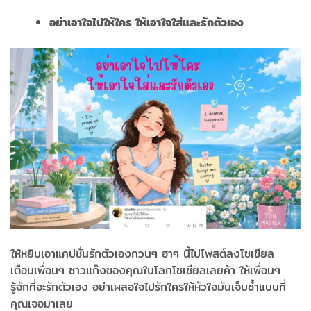
อย่าเอาใจไปให้ใคร ให้เอาใจใส่และรักตัวเอง
ให้หยิบเอาแคปชั่นรักตัวเองกวนๆ ฮาๆ นี้ไปโพสต์ลงโซเชียล
เตือนเพื่อนๆ ชาวแก๊งของคุณในโลกโซเชียลเลยค้า ให้เพื่อนๆ
รู้จักที่จะรักตัวเอง อย่าเผลอใจไปรักใครให้หัวใจมันเจ็บช้ำแบบที่
คุณเจอมาเลย