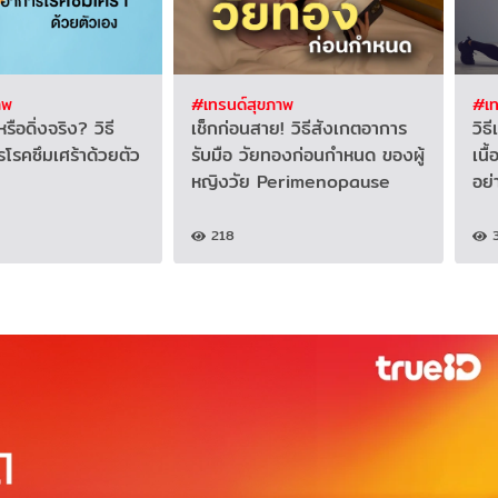
าพ
#เทรนด์สุขภาพ
#เท
ือดิ่งจริง? วิธี
เช็กก่อนสาย! วิธีสังเกตอาการ
วิธ
โรคซึมเศร้าด้วยตัว
รับมือ วัยทองก่อนกำหนด ของผู้
เนื
หญิงวัย Perimenopause
อย่
218