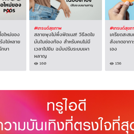
#เทรนด์สุขภาพ
#เทรนด์สุขภ
ื่อใหม่ของ
สลายพุงไม่พึ่งฟิตเนส! วิธีลดไข
เครียดสะสมหร
รังไข่หลาย
มันในช่องท้อง สำหรับคนไม่มี
สังเกตอาการ
รักษา
เวลาไปยิม ฉบับปรับระบบเผา
เอง
ผลาญ
160
156