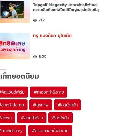
Topgolf Megacity อาณาจักรกีฬาและ
ความบันเทิงแห่งใหม่ที่ใหญ่และจัดจ้านที่สุ…
212
ทรู แบงค็อก ยูไนเต็ด
8.5K
แท็กยอดนิยม
#
ฟิตแอนด์เฟิร์ม
#
ท่าออกกำลังกาย
#
ออกกำลังกาย
#
สุขภาพ
#
ลดน้ำหนัก
#
ลดพุง
#
ลดหน้าท้อง
#
ลดไขมัน
#
trueidstory
#
ตารางออกกำลังกาย