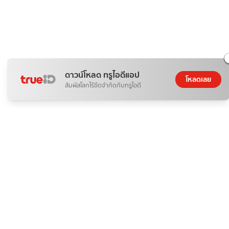
ดาวน์โหลด ทรูไอดีแอป
โหลดเลย
สัมผัสโลกไร้ขีดจำกัดกับทรูไอดี