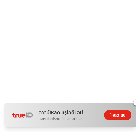
ดาวน์โหลด ทรูไอดีแอป
โหลดเลย
สัมผัสโลกไร้ขีดจำกัดกับทรูไอดี