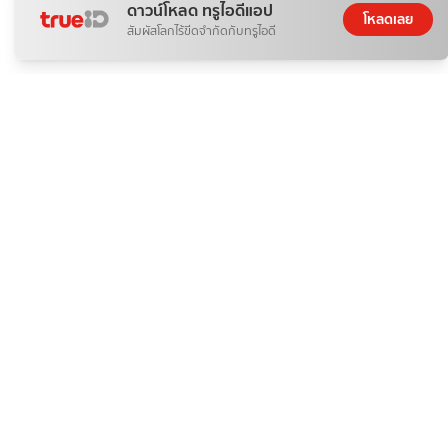
ดาวน์โหลด ทรูไอดีแอป
โหลดเลย
สัมผัสโลกไร้ขีดจำกัดกับทรูไอดี