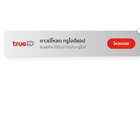
ดาวน์โหลด ทรูไอดีแอป
โหลดเลย
สัมผัสโลกไร้ขีดจำกัดกับทรูไอดี