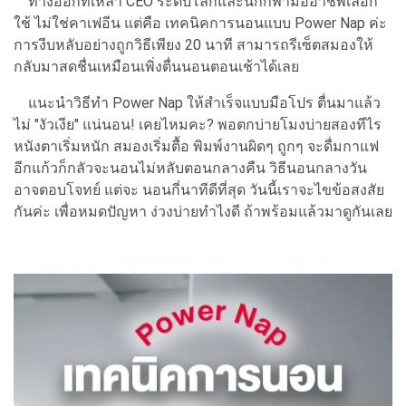
ทางออกที่เหล่า CEO ระดับโลกและนักกีฬามืออาชีพเลือก
ใช้ ไม่ใช่คาเฟอีน แต่คือ เทคนิคการนอนแบบ Power Nap ค่ะ
การงีบหลับอย่างถูกวิธีเพียง 20 นาที สามารถรีเซ็ตสมองให้
กลับมาสดชื่นเหมือนเพิ่งตื่นนอนตอนเช้าได้เลย
แนะนำวิธีทำ Power Nap ให้สำเร็จแบบมือโปร ตื่นมาแล้ว
ไม่ "งัวเงีย" แน่นอน! เคยไหมคะ? พอตกบ่ายโมงบ่ายสองทีไร
หนังตาเริ่มหนัก สมองเริ่มตื้อ พิมพ์งานผิดๆ ถูกๆ จะดื่มกาแฟ
อีกแก้วก็กลัวจะนอนไม่หลับตอนกลางคืน วิธีนอนกลางวัน
อาจตอบโจทย์ แต่จะ นอนกี่นาทีดีที่สุด วันนี้เราจะไขข้อสงสัย
กันค่ะ เพื่อหมดปัญหา ง่วงบ่ายทำไงดี ถ้าพร้อมแล้วมาดูกันเลย