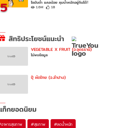
5
ไขมันต่ำ แคลน้อย คุมน้ำหนักอยู่กินได้‼️
1.6M
18
สิทธิประโยชน์แนะนำ
VEGETABLE X FRUIT (จ.อุดรธานี)
ไม่พบข้อมูล
ปุ๊ ผัดไทย (จ.ลำปาง)
แท็กยอดนิยม
#
อาหารสุขภาพ
#
สุขภาพ
#
ลดน้ำหนัก