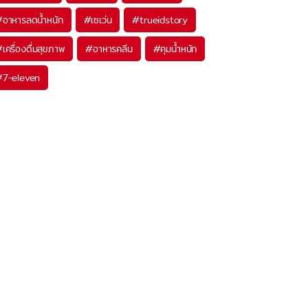
#
อาหารลดน้ำหนัก
#
เซเว่น
#
trueidstory
#
เครื่องดื่มสุขภาพ
#
อาหารคลีน
#
คุมน้ำหนัก
#
7-eleven