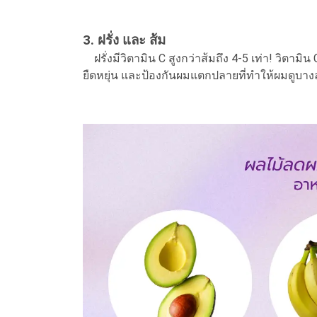
3. ฝรั่ง และ ส้ม
ฝรั่งมีวิตามิน C สูงกว่าส้มถึง 4-5 เท่า! วิตา
ยืดหยุ่น และป้องกันผมแตกปลายที่ทำให้ผมดูบาง