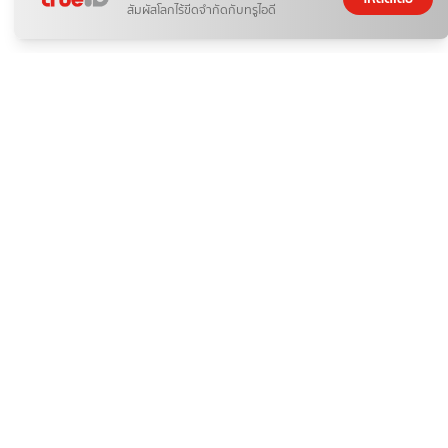
สัมผัสโลกไร้ขีดจำกัดกับทรูไอดี