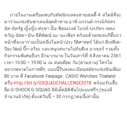
ภายในงานเตรียมพบกับทัพนักแสดงสายเฮลตี้ 4 สไตล์ที่จะ
มาร่วมแข่งขันชาเลนจ์สุดท้าทาย อาทิ แกรนด์-กรณ์ภัสสร
อัค-อัครัฐ ญิ๋งญิ๋ง-ศรุชา ปั้น-ชิตณรงค์ ไบรท์-นรภัทร เพลง
ขวัญ-นัตยา มิน-ธิติพัฒน์ นะ-นะเพียร พร้อมด้วยเซเลบริตี้แถว
หน้าที่จะมาร่วมเป็นหนึ่งในหน้าประวัติศาสตร์ ได้แก่ ดีเจพีเค-
ปิยะวัฒน์ บิ๊ก-อริยะ และสนุกสนานไปกับดีเจ อาเธอร์ รวมทั้ง
กิจกรรมพิเศษอื่นๆ อีกมากมาย ในวันเสาร์ที่ 4 สิงหาคม 2561
เวลา 13.00 – 19.00 น. ณ
สเตเดียม วัน
(สามย่าน) ใครไม่
อยากพลาดโอกาสดีๆ แบบนี้รีบลงทะเบียนสมัครแข่งขันเพียง
80 บาท ที่ Facebook Fanpage : CASIO Watches Thailand
หรือ
http://bit.ly/GSQUADCHALLENGE2018
พร้อมรับเสื้อ
ยืด G-SHOCK G-SQUAD ลิมิเต็ดอิดิชั่นไปแบบฟรีๆ (ของมี
จำนวนจำกัด) ตั้งแต่วันนี้ – 30 กรกฎาคมนี้เท่านั้น