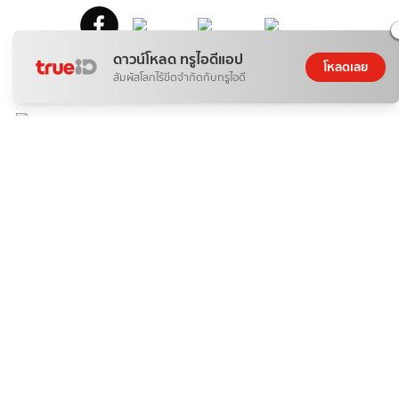
ดาวน์โหลด ทรูไอดีแอป
โหลดเลย
FACEBOOK
LINE
TWITTER
EMAIL
สัมผัสโลกไร้ขีดจำกัดกับทรูไอดี
TrueID Application