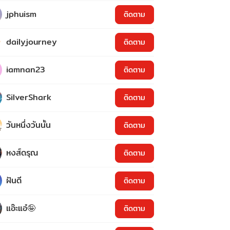
jphuism
ติดตาม
dailyjourney
ติดตาม
iamnan23
ติดตาม
SilverShark
ติดตาม
วันหนึ่งวันนั้น
ติดตาม
หงส์ดรุณ
ติดตาม
ฝันดี
ติดตาม
แอ๊ะแอ๋🤪
ติดตาม