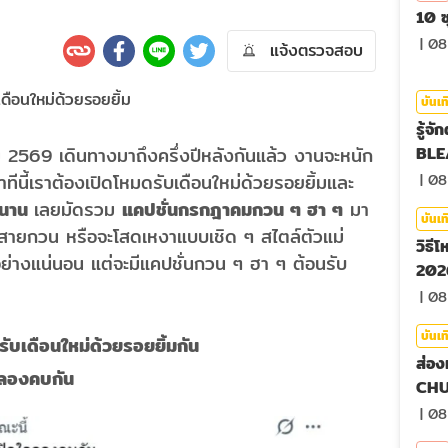
10 ซ
|
08
แจ้งตรวจสอบ
บันเท
รู้จ
คม 2569 เดินทางมาถึงครึ่งปีหลังกันแล้ว งานจะหนัก
BLE
ทีนี้เราต้องเปิดโหมดรับเดือนใหม่ด้วยรอยยิ้มและ
|
08
ำนาน
เลยมัดรวม
แคปชั่นกรกฎาคมกวน ๆ ฮา ๆ
มา
บันเท
 สายกวน หรือจะโสดเหงาแบบเชิด ๆ สไตล์ตัวแม่
วิธี
นอย่างแน่นอน แต่จะมีแคปชั่นกวน ๆ ฮา ๆ ต้อนรับ
2026
|
08
บันเท
บเดือนใหม่ด้วยรอยยิ้มกัน
ส่อง
จลองคบกัน
CHU
|
08