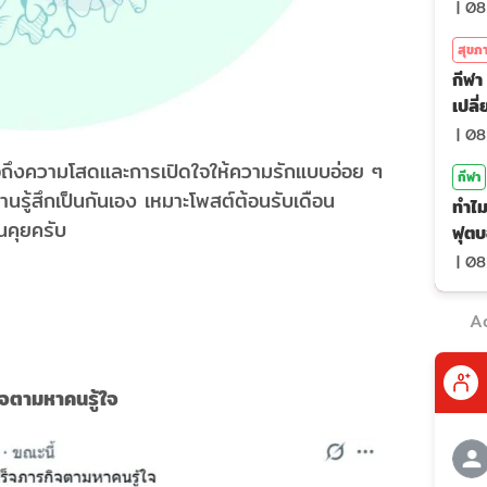
|
08
สุขภ
กีฬา 
เปลี
|
08
อถึงความโสดและการเปิดใจให้ความรักแบบอ่อย ๆ
กีฬา
รู้สึกเป็นกันเอง เหมาะโพสต์ต้อนรับเดือน
ทำไม
นคุยครับ
ฟุตบ
|
08
A
ิจตามหาคนรู้ใจ