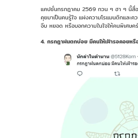
แคปชั่นกรกฎาคม 2569 กวน ๆ ฮา ๆ นี้สื่
คุยมาเป็นคนรู้ใจ แฝงความโรแมนติกและคว
จีบ หยอด หรือบอกความในใจให้คนพิเศษคร
4. กรกฎาฝนตกบ่อย มีคนให้เฝ้ารอคอยหรือ