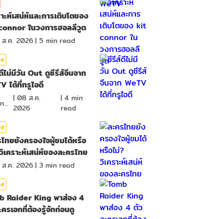
ราะห์เสน่ห์และการเติบโตของ
connor ในวงการฮอลลีวูด
 ส.ค. 2026
|
5
min read
ิง
์ดีไม่มีวัน Out ดูซีรีส์จีนจาก
 ได้ที่ทรูไอดี
|
08 ส.ค.
|
4
min
ima_nan
2026
read
ิง
ไทยยังครองใจผู้ชมได้หรือ
 วิเคราะห์เสน่ห์ของละครไทย
 ส.ค. 2026
|
3
min read
ิง
b Raider King พาส่อง 4
ครเอกที่ต้องรู้จักก่อนดู