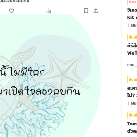
ดารา
วิเค
kit 
|
08
บันเท
ซีรีส
WeTV
บันเท
ละคร
ไม่?
|
08
บันเท
Tom
ตัวละ