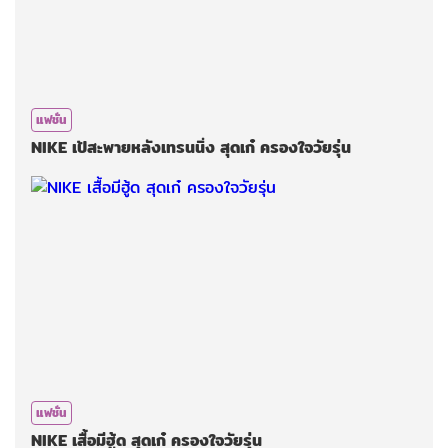
แฟชั่น
NIKE​ เป้สะพายหลังเทรนนิ่ง​ สุดเก๋ ครองใจ​วัยรุ่น​
แฟชั่น
NIKE​ เสื้อมีฮู้ด สุดเก๋​ ครองใจ​วัยรุ่น