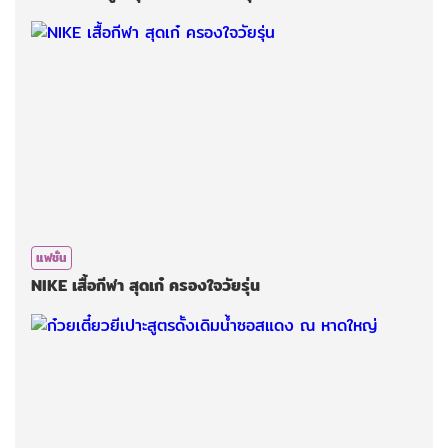
แฟชั่น
NIKE​ เสื้อกีฬา สุดเก๋​ ครองใจ​วัยรุ่น