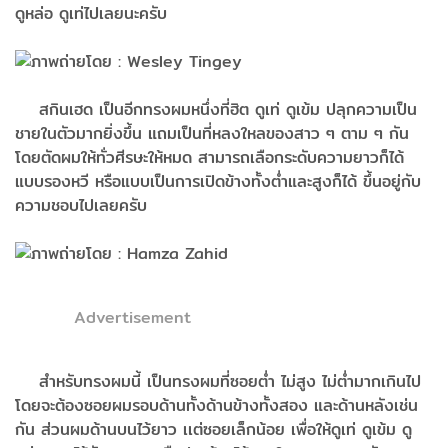
ดูหล่อ​ ดูเท่​ไปเลยนะครับ
สกินเฮด​ เป็นอีกทรงผมหนึ่ง​ที่ฮิต​ ดูเท่​ ดูเข้ม​ ปลุกความเป็น
ชายในตัวมากยิ่งขึ้น​ แถมเป็นที่หลงใหล​ของสาว​ ๆ​ ตาม​ ๆ​ กัน​
โดยตัดผมให้ทั่วศีรษะ​ให้หมด​ สามารถ​เลือกระดับความยาวก็ได้​
แบบรองหวี​ หรือแบบเป็นการเปิดข้างทั้งต่ำ​และสูงก็ได้​ ขึ้นอยู่กับ​
ความชอบไปเลยครับ
Advertisement
สำหรับทรงผมนี้​ เป็นทรงผมที่ซอยต่ำ ไม่สูง​ ไม่ต่ำมากเกินไป​
โดยจะต้องซอยผมรอบด้านทั้งด้านข้างทั้งสอง​ และด้านหลัง​เช่น
กัน​ ส่วนผมด้านบนไว้ยาว​ เเต่ซอย​เล็ก​น้อย เพื่อให้ดูเท่​ ดูเข้ม​ ดู