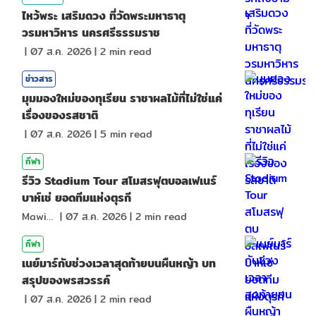
ไหว้พระ เสริมดวง ที่วัดพระมหาธาตุ
วรมหาวิหาร นครศรีธรรมราช
|
07 ส.ค. 2026
|
2
min read
ข่าวสาร
มุมมองใหม่ของทุเรียน ราชาผลไม้ที่ไม่ใช่แค่
เรื่องของรสชาติ
|
07 ส.ค. 2026
|
5
min read
กีฬา
รีวิว Stadium Tour สโมสรฟุตบอลเฟเนร์
บาห์เช่ ยอดทีมแห่งตุรกี
Mawin. Pongsuttiyakorn
|
07 ส.ค. 2026
|
2
min read
กีฬา
เนย์มาร์กับช่วงเวลาสุดท้ายบนผืนหญ้า บท
สรุปของพรสวรรค์
|
07 ส.ค. 2026
|
2
min read