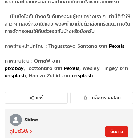
หล่อ เเละไว้จัดทรงผมหรือปาดข้างได้ตามใจชอบเลยนะครับ
เ​ป็น​ยังไง​กันบ้างครับ​กับทรงผมผู้ชายอย่างเรา​ ๆ​ เท่านี้​ก็ทำให้
สาว​ ๆ​ ​หลงรักเข้าไปแล้ว พอจะนำมาเป็นตัวเลือกหรือแนวทางใน
การตัดทรงผมให้กับตัวเอง​กันบ้างหรือยัง​ครับ
ภาพถ่าย​หน้าปกโดย​ : Thgusstavo Santana จาก
Pexels
ภาพถ่าย​โดย​ : OrnaW จาก​
pixabay
, cottonbro จาก
Pexels
, Wesley Tingey จาก​
unsplash
, ​Hamza Zahid จาก​
unsplash
แจ้งตรวจสอบ
แชร์
Shine
ดูโปรไฟล์
ติดตาม