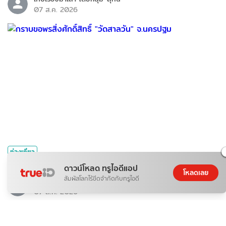
07 ส.ค. 2026
ท่องเที่ยว
กราบขอพรสิ่งศักดิ์สิทธิ์ "วัดสาลวัน" จ.นครปฐม
ดาวน์โหลด ทรูไอดีแอป
โหลดเลย
สัมผัสโลกไร้ขีดจำกัดกับทรูไอดี
เก็บเรื่องมาเล่า โดยหนุ่ม-สุทน
07 ส.ค. 2026