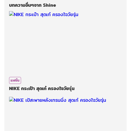
บทความอื่นๆจาก Shine
แฟชั่น
NIKE​ กระเป๋า​ สุดเก๋ ครองใจ​วัยรุ่น​