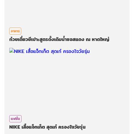
อาหาร
ก๋วยเตี๋ยวยีเปาะสูตรดั้งเดิม​น้ำซอสแดง ณ​ หาดใหญ่
แฟชั่น
NIKE​ เสื้อแจ็กเก็ต สุดเก๋ ครองใจ​วัยรุ่น