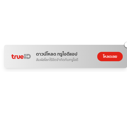
ดาวน์โหลด ทรูไอดีแอป
โหลดเลย
สัมผัสโลกไร้ขีดจำกัดกับทรูไอดี