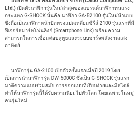
บริษัท คาสิโอ คอมพิวเตอร์ จำกัด (
Casio Computer Co.,
Ltd.)
เปิดตัวนาฬิการุ่นใหม่ล่าสุ
ดของแบรนด์นาฬิกาทนแรง
กระแทก
G-SHOCK
นั่นคือ นาฬิกา
GA-B2100
รุ่นใหม่ห้าแบบ
ซึ่งถือเป็นนาฬิกาหน้าปั
ดทรงแปดเหลี่ยมซีรีส์
2100
รุ่นแรกที่มี
ฟีเจอร์สมาร์ทโฟนลิ
งก์ (
Smartphone Link)
พร้อมความ
สามารถในการเชื่อมต่
อบลูทูธและระบบชาร์จพลั
งงานแสง
อาทิตย์
นาฬิการุ่น
GA-2100
เปิดตัวครั้งแรกเมื่อปี
2019
โดย
เป็นการนำนาฬิการุ่น
DW-5000C
ซึ่งเป็น
G-SHOCK
รุ่นแรก
มาตีความแบบร่วมสมัย การออกแบบที่เรียบง่ายและมี
สไตล์
ทำให้นาฬิการุ่นนี้ได้รั
บความนิยมไปทั่วโลก โดยเฉพาะในหมู่
คนรุ่นใหม่