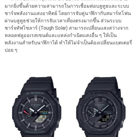
มากยิ่งขึ้นด้
วยความสามารถในการเชื่อมต่อบลู
ทูธและระบบ
ชาร์จพลังงานแสงอาทิ
ตย์ โดยการจับคู่นาฬิกากับสมาร์
ทโฟน
ผ่านบลูทูธช่วยให้การจั
บเวลาเที่ยงตรงมากขึ้น ส่วนระบบ
ชาร์จทัฟโซลาร์ (
Tough Solar)
สามารถเปลี่ยนแสงสว่
างจาก
หลอดฟลูออเรสเซนต์และแหล่
งกำเนิดแสงอื่น ๆ ให้เป็น
พลังงานสำหรับนาฬิกาได้ ทำให้ไม่จำเป็นต้องเปลี่
ยนแบตเตอรี่
บ่อย ๆ