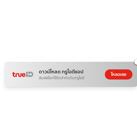
ดาวน์โหลด ทรูไอดีแอป
โหลดเลย
สัมผัสโลกไร้ขีดจำกัดกับทรูไอดี