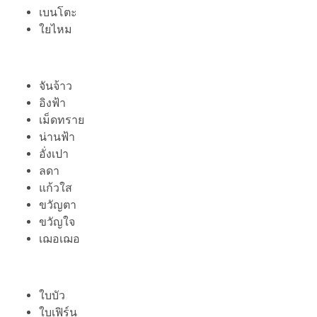
เบนโตะ
ใยไหม
จันจ้าว
อิงฟ้า
เม็ดทราย
น่านฟ้า
อั่งเปา
ลดา
แก้วใส
ขวัญตา
ขวัญใจ
เฌอเฌอ
ใบบัว
ใบเฟิร์น