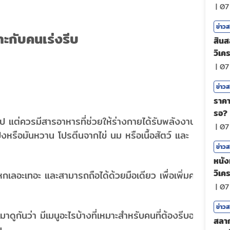
|
07
ข่าว
าะกับคนเร่งรีบ
สินส
วิเคร
|
07
ข่าว
ราคา
รอ?
มอไป แต่ควรมีสารอาหารที่ช่วยให้ร่างกายได้รับพลังงาน
|
07
หรือมันหวาน โปรตีนจากไข่ นม หรือเนื้อสัตว์ และ
ข่าว
หนังท
วิเค
หกเลอะเทอะ และสามารถถือได้ด้วยมือเดียว เพื่อเพิ่มความ
|
07
ข่าว
งมาดูกันว่า มีเมนูอะไรบ้างที่เหมาะสำหรับคนที่ต้องรีบออก
สลาก
น