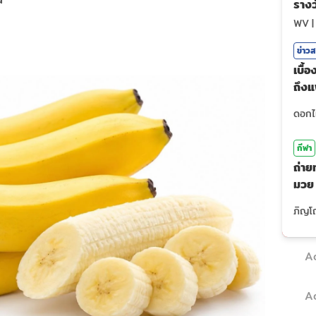
รางว
ไหม
WV
ข่าว
เบื้
ถึง
รถ?
กีฬา
ถ่าย
มวย
(7ส.
A
A