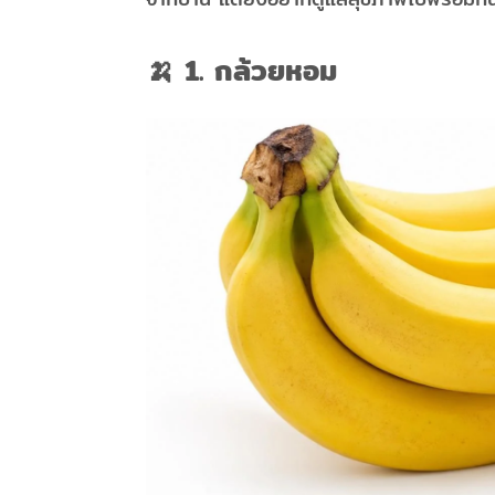
🍌 1. กล้วยหอม