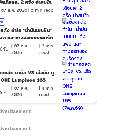
ัลเดือนละ 2 ครั้ง น่าสนใจ
?
|
07 ส.ค. 2026
|
5
min read
สาร
องหลัง ทำไม "น้ำมันเบนซิน"
แพง และทางออกของคนรัก
|
07 ส.ค.
|
3
min
ดอกไม้กับสายน้ำ
2026
read
ทอดสด นาบิล VS เสือคิม ดู
 ONE Lumpinee 165
ค.69)
|
07 ส.ค.
|
4
min
ภิญโญ ส่องแสง
2026
read
dvertisement
dvertisement