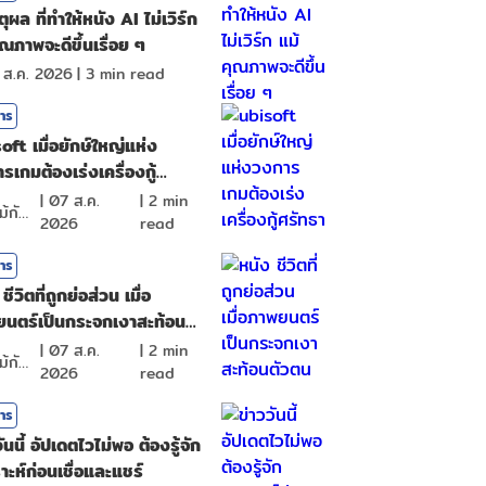
ุผล ที่ทำให้หนัง AI ไม่เวิร์ก
ุณภาพจะดีขึ้นเรื่อย ๆ
 ส.ค. 2026
|
3
min read
สาร
oft เมื่อยักษ์ใหญ่แห่ง
รเกมต้องเร่งเครื่องกู้
ธา
|
07 ส.ค.
|
2
min
ดอกไม้กับสายน้ำ
2026
read
สาร
ชีวิตที่ถูกย่อส่วน เมื่อ
นตร์เป็นกระจกเงาสะท้อน
น
|
07 ส.ค.
|
2
min
ดอกไม้กับสายน้ำ
2026
read
สาร
ันนี้ อัปเดตไวไม่พอ ต้องรู้จัก
ราะห์ก่อนเชื่อและแชร์