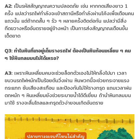
A2:
เป็นรหัสสัญญาณความปลอดภัย เช่น หากกดเสียงยาว 1
ครั้ง แปลว่ารถไฟกำลังจะเข้าสถานีหรือกำลังผ่านโค้งเพื่อเตือนคน
แถวนั้น แต่ถ้ากดสั้น ๆ รัว ๆ หลายครั้งติดต่อกัน แปลว่ามีสิ่ง
กีดขวางหรืออันตรายอยู่ข้างหน้า เป็นการส่งสัญญาณเตือนขั้น
เด็ดขาด
Q3: ทำไมหินที่เทอยู่เต็มรางรถไฟ ต้องเป็นหินก้อนเหลี่ยม ๆ คม
ๆ ใช้หินกลมมนไม่ได้เหรอ?
A3:
เพราะหินเหลี่ยมคมจะช่วยล็อกตัวเองไม่ให้กลิ้งไปมา เวลา
ขบวนรถไฟหนักเป็นร้อยตันวิ่งผ่าน หินพวกนี้จะช่วยกระจายแรง
กระแทก ซับเสียงสะเทือน และป้องกันไม่ให้รางทรุด แถมเวลาฝน
ตกหนัก ๆ หินเหลี่ยมยังช่วยระบายน้ำได้ดีเยี่ยม ถ้านำหินกลมมน
มาใช้ รางจะลื่นไถลและทรุดตัวง่ายจนเกิดอันตราย