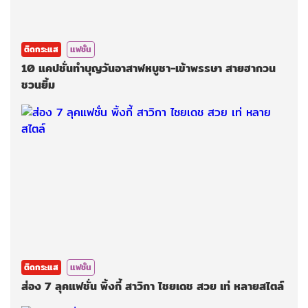
ติดกระแส
แฟชั่น
10 แคปชั่นทำบุญวันอาสาฬหบูชา-เข้าพรรษา สายฮากวน
ชวนยิ้ม
ติดกระแส
แฟชั่น
ส่อง 7 ลุคแฟชั่น พิ้งกี้ สาวิกา ไชยเดช สวย เท่ หลายสไตล์