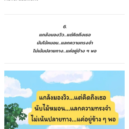
6.
แกล้งมองวิว...แต่คิดถึงเธอ
นับไม้หมอน...แลกความทรงจำ
ไม่เน้นปลายทาง...แค่อยู่ข้าง ๆ พอ