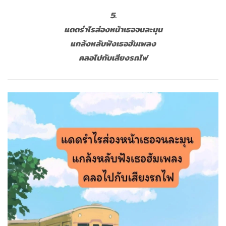
5.
แดดรำไรส่องหน้าเธอจนละมุน
แกล้งหลับฟังเธอฮัมเพลง
คลอไปกับเสียงรถไฟ