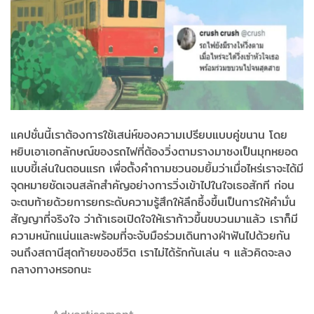
แคปชั่นนี้เราต้องการใช้เสน่ห์ของความเปรียบแบบคู่ขนาน โดย
หยิบเอาเอกลักษณ์ของรถไฟที่ต้องวิ่งตามรางมาชงเป็นมุกหยอด
แบบขี้เล่นในตอนแรก เพื่อตั้งคำถามชวนอมยิ้มว่าเมื่อไหร่เราจะได้มี
จุดหมายชัดเจนสลักสำคัญอย่างการวิ่งเข้าไปในใจเธอสักที ก่อน
จะตบท้ายด้วยการยกระดับความรู้สึกให้ลึกซึ้งขึ้นเป็นการให้คำมั่น
สัญญาที่จริงใจ ว่าถ้าเธอเปิดใจให้เราก้าวขึ้นขบวนมาแล้ว เราก็มี
ความหนักแน่นและพร้อมที่จะจับมือร่วมเดินทางฝ่าฟันไปด้วยกัน
จนถึงสถานีสุดท้ายของชีวิต เราไม่ได้รักกันเล่น ๆ แล้วคิดจะลง
กลางทางหรอกนะ