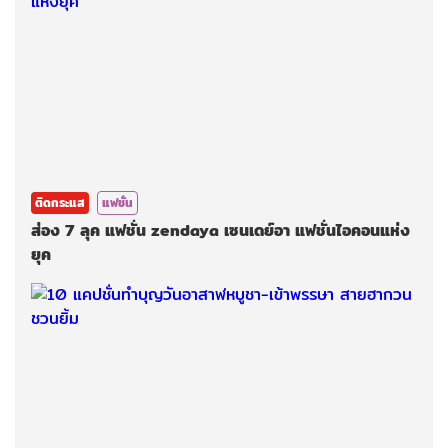
ติดกระแส
แฟชั่น
ส่อง 7 ลุค แฟชั่น zendaya เซนเดย์อา แฟชั่นไอคอนแห่ง
ยุค