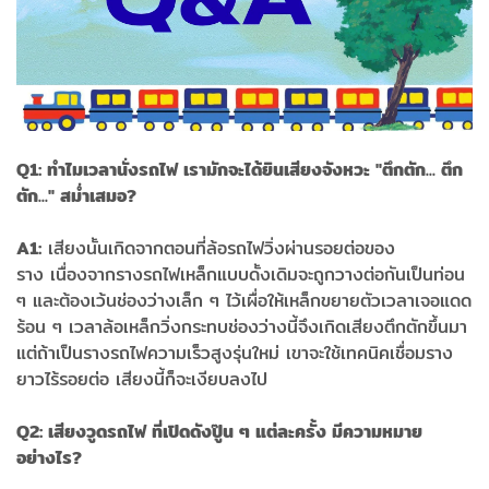
Q1: ทำไมเวลานั่งรถไฟ เรามักจะได้ยินเสียงจังหวะ "ตึกตัก... ตึก
ตัก..." สม่ำเสมอ?
A1:
เสียงนั้นเกิดจากตอนที่ล้อรถไฟวิ่งผ่านรอยต่อของ
ราง เนื่องจากรางรถไฟเหล็กแบบดั้งเดิมจะถูกวางต่อกันเป็นท่อน
ๆ และต้องเว้นช่องว่างเล็ก ๆ ไว้เผื่อให้เหล็กขยายตัวเวลาเจอแดด
ร้อน ๆ เวลาล้อเหล็กวิ่งกระทบช่องว่างนี้จึงเกิดเสียงตึกตักขึ้นมา
แต่ถ้าเป็นรางรถไฟความเร็วสูงรุ่นใหม่ เขาจะใช้เทคนิคเชื่อมราง
ยาวไร้รอยต่อ เสียงนี้ก็จะเงียบลงไป
Q2: เสียงวูดรถไฟ ที่เปิดดังปู๊น ๆ แต่ละครั้ง มีความหมาย
อย่างไร?