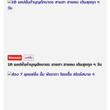
ติดกระแส
แฟชั่น
10 แคปชั่นทำบุญตักบาตร สายฮา สายคม เติมสุขทุก ๆ วัน