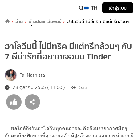
TH
เข้าสู่ระบบ
อ่าน
ข่าวประชาสัมพันธ์
ฮาโลวีนนี้ ไม่มีทริค มีแต่ทรีทล้วนๆ
กับ 7 ผีน่ารักที่อยากเจอบน Tinder
ฮาโลวีนนี้ ไม่มีทริค มีแต่ทรีทล้วนๆ กับ
7 ผีน่ารักที่อยากเจอบน Tinder
FaiiNatnista
28 ตุลาคม 2565 ( 11:00 )
533
พอใกล้ถึงวันฮาโลวีนทุกคนอาจจะคิดถึงบรรยากาศมืดๆ
กับตะเกียงฟักทองที่ถูกแกะสลัก มีฝูงค้างคาว และการนำเอา ผี