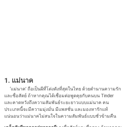
1. แม่นาค
‘แม่นาค’ ถือเป็นผีที่โด่งดังที่สุดในไทย ด้วยตำนานความรัก
และซื่อสัตย์ ถ้าหากคุณได้เชื่อมต่อพูดคุยกับคนบน Tinder
และคาดหวังถึงความสัมพันธ์ระยะยาวแบบแม่นาค คน
ประเภทนี้จะมีความมุ่งมั่น มีแพสชั่น และมองหารักแท้
แน่นอนว่าแม่นาคไม่สนใจในความสัมพันธ์แบบชั่วข้ามคืน