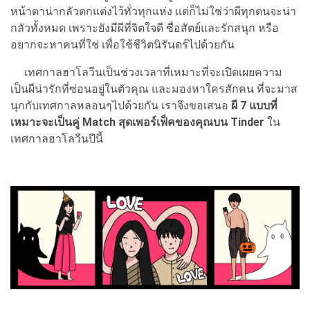
หน้าตาน่ากลัวตกแต่งไว้ทั่วทุกแห่ง แต่ก็ไม่ใช่ว่าผีทุกตนจะน่า
กลัวทั้งหมด เพราะยังมีผีที่จิตใจดี ซื่อสัตย์และรักสนุก หรือ
อยากจะหาคนที่ใช่ เพื่อใช้ชีวิตนิรันดร์ไปด้วยกัน
เทศกาลฮาโลวีนเป็นช่วงเวลาที่เหมาะที่จะเปิดเผยความ
เป็นผีน่ารักที่ซ่อนอยู่ในตัวคุณ และมองหาใครสักคน ที่จะมาส
นุกกับเทศกาลหลอนๆไปด้วยกัน เราจึงขอเสนอ
ผี 7 แบบที่
เหมาะจะเป็นคู่ Match สุดเพอร์เฟ็คของคุณบน Tinder
ใน
เทศกาลฮาโลวีนปีนี้