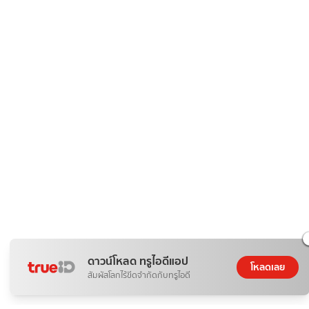
ดาวน์โหลด ทรูไอดีแอป
โหลดเลย
สัมผัสโลกไร้ขีดจำกัดกับทรูไอดี