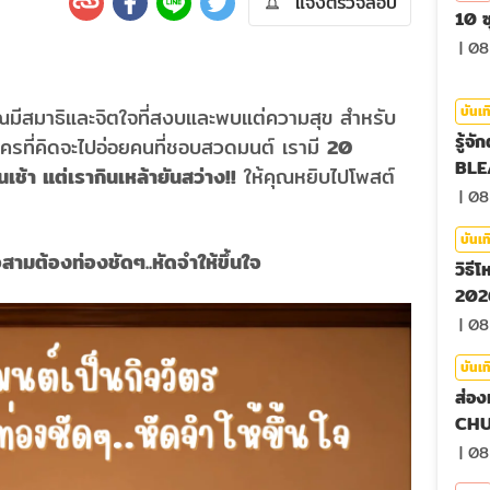
แจ้งตรวจสอบ
10 ซ
|
08
บันเท
มีสมาธิและจิตใจที่สงบและพบแต่ความสุข สำหรับ
รู้จ
ใครที่คิดจะไปอ่อยคนที่ชอบสวดมนต์ เรามี
20
BLE
้า แต่เรากินเหล้ายันสว่าง!!
ให้คุณหยิบไปโพสต์
|
08
บันเท
สามต้องท่องชัดๆ..หัดจำให้ขึ้นใจ
วิธี
2026
|
08
บันเท
ส่อง
CHU
|
08