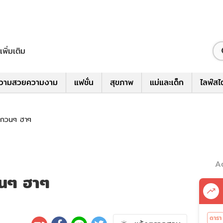
เพิ่มเติม
วามสวยความงาม
แฟชั่น
สุขภาพ
แม่และเด็ก
ไลฟ์สไ
์กวนๆ ฮาๆ
A
วนๆ ฮาๆ
ดารา