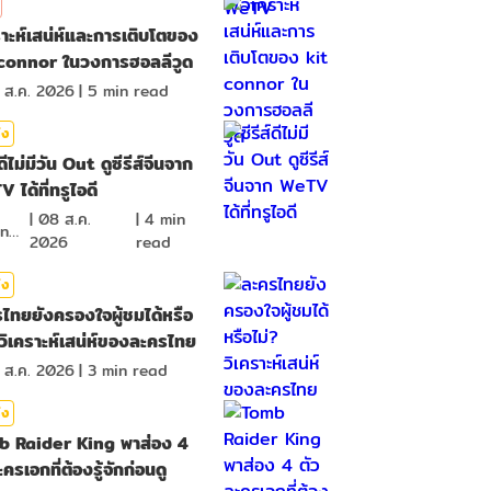
ราะห์เสน่ห์และการเติบโตของ
connor ในวงการฮอลลีวูด
 ส.ค. 2026
|
5
min read
ิง
์ดีไม่มีวัน Out ดูซีรีส์จีนจาก
 ได้ที่ทรูไอดี
|
08 ส.ค.
|
4
min
ima_nan
2026
read
ิง
ไทยยังครองใจผู้ชมได้หรือ
 วิเคราะห์เสน่ห์ของละครไทย
 ส.ค. 2026
|
3
min read
ิง
b Raider King พาส่อง 4
ครเอกที่ต้องรู้จักก่อนดู