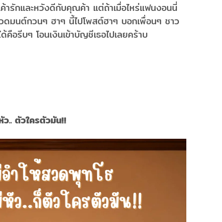
เค้ารักและหวังดีกับคุณค้า แต่ถ้าเมื่อไหร่แฟนงอนนี่
ั่นสวดมนต์กวนๆ ฮาๆ นี้ไปโพสต์ฮาๆ บอกเพื่อนๆ ชาว
ด้คือรีบๆ โอนเงินเข้าบัญชีเธอไปเลยคร้าบ
หัว.. ตัวใครตัวมัน!!