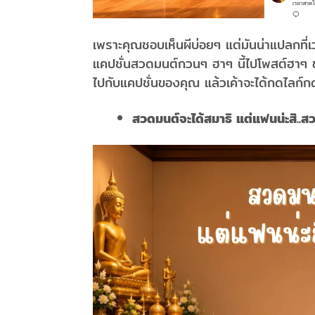
เพราะคุณชอบเห็นผีบ่อยๆ แต่มันน่าแปลกที่เ
แคปชั่นสวดมนต์กวนๆ ฮาๆ นี้ไปโพสต์ฮาๆ ข
ไปกับแคปชั่นของคุณ แล้วเค้าจะได้กดไลก์กด
สวดมนต์จะได้สมาธิ แต่แฟนน่ะสิ..สว