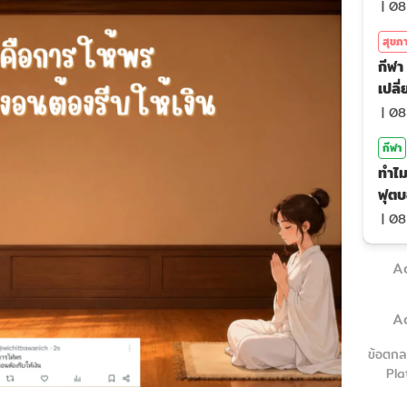
|
08
สุขภ
กีฬา 
เปลี
|
08
กีฬา
ทำไม
ฟุตบ
|
08
A
A
ข้อตกล
Pla