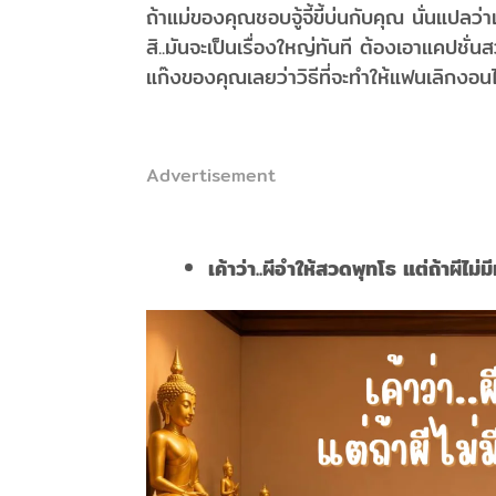
ถ้าแม่ของคุณชอบจู้จี้ขี้บ่นกับคุณ นั่นแปลว่า
สิ..มันจะเป็นเรื่องใหญ่ทันที ต้องเอาแคปช
แก๊งของคุณเลยว่าวิธีที่จะทำให้แฟนเลิกงอนไ
Advertisement
เค้าว่า..ผีอำให้สวดพุทโธ แต่ถ้าผีไม่มี