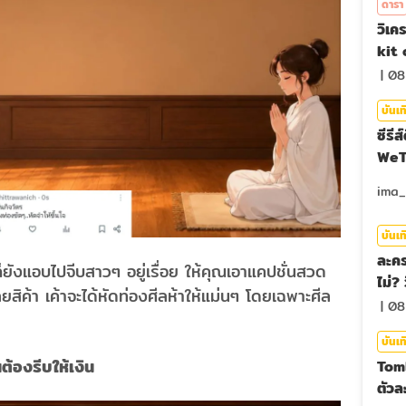
ดารา
วิเค
kit 
|
08
บันเท
ซีรีส
WeTV
บันเท
ละคร
ยังแอบไปจีบสาวๆ อยู่เรื่อย ให้คุณเอาแคปชั่นสวด
ไม่?
ิค้า เค้าจะได้หัดท่องศีลห้าให้แม่นๆ โดยเฉพาะศีล
|
08
บันเท
้องรีบให้เงิน
Tom
ตัวละ