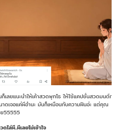
ณก็เลยแนะนำให้เค้าสวดพุทโธ ให้ใช้แคปชั่นสวดมนต์กวนๆ
าดเจอแค่ผีอำนะ มันก็เหมือนกับความฝันอ่ะ แต่คุณ
ด้วย55555
ล่ผี..ผีเลยไม่เข้าใจ