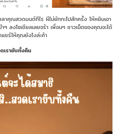
วลาคุณสวดมนต์ทีไร ผีไม่ยักกะไปสักครั้ง ให้หยิบเอา
ำๆ ลงโซเชียลเลยจร้า เพื่อนๆ ชาวเน็ตของคุณจะได้ขำๆ
แชร์ให้คุณยังไงล่ะค้า
ดเรายับทั้งคืน