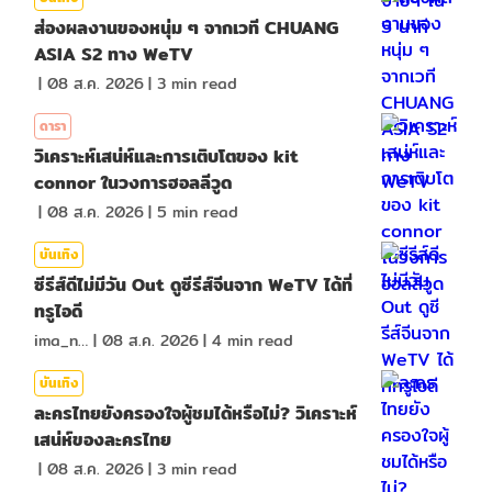
ส่องผลงานของหนุ่ม ๆ จากเวที CHUANG
ASIA S2 ทาง WeTV
|
08 ส.ค. 2026
|
3
min read
ดารา
วิเคราะห์เสน่ห์และการเติบโตของ kit
connor ในวงการฮอลลีวูด
|
08 ส.ค. 2026
|
5
min read
บันเทิง
ซีรีส์ดีไม่มีวัน Out ดูซีรีส์จีนจาก WeTV ได้ที่
ทรูไอดี
ima_nan
|
08 ส.ค. 2026
|
4
min read
บันเทิง
ละครไทยยังครองใจผู้ชมได้หรือไม่? วิเคราะห์
เสน่ห์ของละครไทย
|
08 ส.ค. 2026
|
3
min read