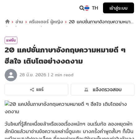
TH
เข้าสู่ระบบ
อ่าน
ครีเอเตอร์ ผู้หญิง
20 แคปชั่นภาษาอังกฤษความหมาย
ดี ๆ ฮีลใจ เติบโตอย่างงดงาม
แฟชั่น
20 แคปชั่นภาษาอังกฤษความหมายดี ๆ
ฮีลใจ เติบโตอย่างงดงาม
|
28 มิ.ย. 2026
2 min read
แจ้งตรวจสอบ
แชร์
วันไหนที่รู้สึกเหนื่อยล้าหรือเจอเรื่องหนักๆ จนเริ่มท้อ ลองหยุดพัก
สักนิดแล้วมาอ่านข้อความเหล่านี้ดูนะคะ บางครั้งคำพูดสั้นๆ ก็เป็น
เหมือนแสงไฟดวงเล็กๆ ที่คอยช่วยเตือนให้เราเห็นคุณค่าในตัวเอง