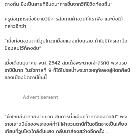
ต่างกัน ซึ่งเป็นลายที่จินตนาการขึ้นจากวิถีชีวิตท้องถิ่น”
ครูนัชฎาภรณ์อธิบายวิธีการสังเกตผ้าจวนให้เราฟัง และยังได้
กล่าวอีกว่า
“เมื่อก่อนจวนตานีวูบไหวเหมือนแสงเทียนเลย ถ้าไม่มีใครเอามือ
ป้องลมไว้ก็คงดับ”
เมื่อเดือนตุลาคม พ.ศ. 2542 สมเด็จพระนางเจ้าสิริกิติ์ พระบรม
ราชินีนาถ ในรัชกาลที่ 9 ก็ได้โปรยน้ำพระราชหฤทัยลงสู่หัตถศิลป์
ของเมืองปัตตานีชิ้นนี้
Advertisement
“ผ้าไหมลีมาสวยงามมาก สมควรที่จะค้นคว้าทดลองต่อไป” พระ
ราชเสาวนีย์ของพระองค์ทำให้ผ้าจวนตานีที่ในอดีตอาจเป็นเพียง
เทียนที่วูบไหวใกล้ดับแสง กลับมาส่องสว่างอีกครั้ง…