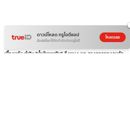
ดาวน์โหลด ทรูไอดีแอป
โหลดเลย
สัมผัสโลกไร้ขีดจำกัดกับทรูไอดี
ติดกระแส
ข่าวสาร
เบื้องหลัง ทำไม "น้ำมันเบนซิน" ถึงแพง และทางออกของคนรัก
รถ?
ดอกไม้กับสายน้ำ
07 ส.ค. 2026