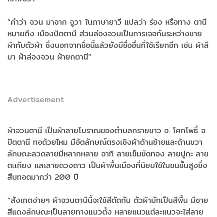
“คำว่า จวน มาจาก จูวา ในภาษายาวี แปลว่า ร่อง หรือทาง ตานี
หมายถึง เมืองปัตตานี ส่วนล่องจวนเป็นการเจอกันระหว่างชาย
ผ้ากับตัวผ้า ซึ่งนอกจากชื่อนี้แล้วยังมีชื่ออื่นที่ใช้เรียกอีก เช่น ผ้าลี
มา ผ้าล่องจวน ผ้ายกตานี”
Advertisement
ผ้าจวนตานี เป็นผ้าลายโบราณของตำบลทรายขาว อ. โคกโพธิ์ จ.
ปัตตานี ทอด้วยไหม มีอัตลักษณ์ตรงเชิงผ้าด้านซ้ายและด้านขวา
ลักษณะลวดลายมีหลากหลาย อาทิ ลายเข็มขัดทอง ลายปูกะ ลาย
ตะเกียง และลายดวงดาว เป็นผ้าพื้นเมืองที่นิยมใช้ในชนชั้นสูงซึ่ง
สืบทอดมากว่า 200 ปี
“สังเกตง่ายๆ ผ้าจวนตานีนี้จะใช้สีตัดกัน ตัวผ้ามักเป็นสีพื้น มีชาย
สีแดงลักษณะเป็นลายทางแนวตั้ง หลายแนวแต่ละแนวจะใส่ลาย