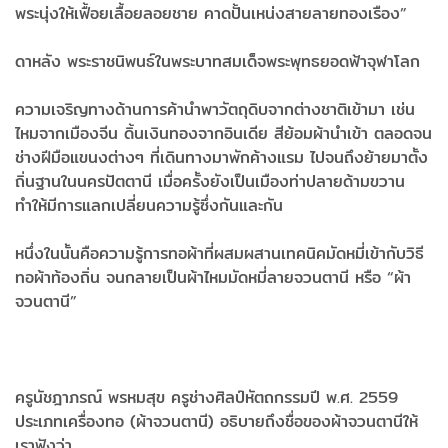
พระนุ่งให้เฟื้อยเลื้อยลอยชาย คาดปั้นเหน่งสายลายทองเรือง”
ดาหลัง พระราชนิพนธ์ในพระบาทสมเด็จพระพุทธยอดฟ้าจุฬาโลก
ความเจริญทางด้านการค้านำพาวัตถุดิบจากต่างชาติเข้ามา เช่น
ไหมจากเมืองจีน ดิ้นเงินทองจากอินเดีย สีย้อมผ้านำเข้า ตลอดจน
ช่างฝีมือแขนงต่างๆ ที่เดินทางมาพักค้างแรม ไปจนถึงย้ายมาตั้ง
ถิ่นฐานในนครปัตตานี เมื่อครั้งยังเป็นเมืองท่าปลายด้ามขวาน
ทำให้มีการแลกเปลี่ยนความรู้ซึ่งกันและกัน
หนึ่งในนั้นคือความรู้การทอผ้าที่ผสมผสานเทคนิคมัดหมี่เข้ากับวิธี
ทอผ้าท้องถิ่น จนกลายเป็นผ้าไหมมัดหมี่ลายจวนตานี หรือ “ผ้า
จวนตานี”
ครูนัชฎาภรณ์ พรหมสุข ครูช่างศิลป์หัตถกรรมปี พ.ศ. 2559
ประเภทเครื่องทอ (ผ้าจวนตานี) อธิบายถึงชื่อของผ้าจวนตานีให้
เราฟังว่า