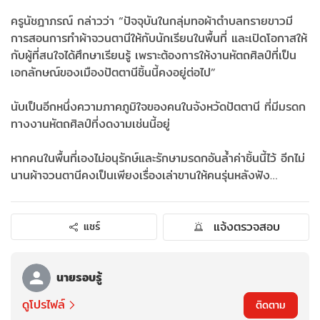
ครูนัชฎาภรณ์ กล่าวว่า “ปัจจุบันในกลุ่มทอผ้าตำบลทรายขาวมี
การสอนการทำผ้าจวนตานีให้กับนักเรียนในพื้นที่ และเปิดโอกาสให้
กับผู้ที่สนใจได้ศึกษาเรียนรู้ เพราะต้องการให้งานหัตถศิลป์ที่เป็น
เอกลักษณ์ของเมืองปัตตานีชิ้นนี้คงอยู่ต่อไป”
นับเป็นอีกหนึ่งความภาคภูมิใจของคนในจังหวัดปัตตานี ที่มีมรดก
ทางงานหัตถศิลป์ที่งดงามเช่นนี้อยู่
หากคนในพื้นที่เองไม่อนุรักษ์และรักษามรดกอันล้ำค่าชิ้นนี้ไว้ อีกไม่
นานผ้าจวนตานีคงเป็นเพียงเรื่องเล่าขานให้คนรุ่นหลังฟัง…
แจ้งตรวจสอบ
แชร์
นายรอบรู้
ดูโปรไฟล์
ติดตาม