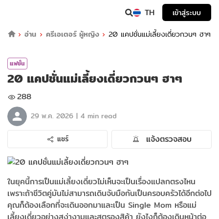
TH
เข้าสู่ระบบ
อ่าน
ครีเอเตอร์ ผู้หญิง
20 แคปชั่นแม่เลี้ยงเดี่ยวกวนๆ ฮาๆ
แฟชั่น
20 แคปชั่นแม่เลี้ยงเดี่ยวกวนๆ ฮาๆ
288
|
29 พ.ค. 2026
4 min read
แจ้งตรวจสอบ
แชร์
ในยุคนี้การเป็นแม่เลี้ยงเดี่ยวไม่เห็นจะเป็นเรื่องแปลกตรงไหน
เพราะถ้าชีวิตคู่มันไม่สามารถเดินจับมือกันเป็นครอบครัวได้อีกต่อไป
คุณก็ต้องเลือกที่จะเดินออกมาและเป็น Single Mom หรือแม่
เลี้ยงเดี่ยวอย่างสง่างามและสตรองสิค้า ยังไงก็ต้องเดินหน้าต่อ