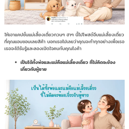
ให้เอาแคปชั่นแม่เลี้ยงเดี่ยวกวนๆ ฮาๆ นี้ไปโพสต์จีบแม่เลี้ยงเดี่ยว
ที่คุณแอบชอบเลยสิค้า บอกเธอไปเลยว่าคุณจะทำทุกอย่างเพื่อเธอ
เธอจะได้รับรู้และลองเปิดใจคบกับคุณไงค้า
เป็นได้ทั้งพ่อและแม่คือแม่เลี้ยงเดี่ยว ที่ไม่คิดจะข้อง
เกี่ยวกับผู้ชาย