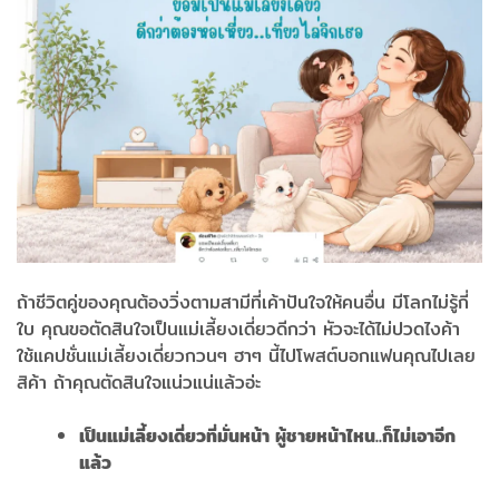
ถ้าชีวิตคู่ของคุณต้องวิ่งตามสามีที่เค้าปันใจให้คนอื่น มีโลกไม่รู้กี่
ใบ คุณขอตัดสินใจเป็นแม่เลี้ยงเดี่ยวดีกว่า หัวจะได้ไม่ปวดไงค้า
ใช้แคปชั่นแม่เลี้ยงเดี่ยวกวนๆ ฮาๆ นี้ไปโพสต์บอกแฟนคุณไปเลย
สิค้า ถ้าคุณตัดสินใจแน่วแน่แล้วอ่ะ
เป็นแม่เลี้ยงเดี่ยวที่มั่นหน้า ผู้ชายหน้าไหน..ก็ไม่เอาอีก
แล้ว