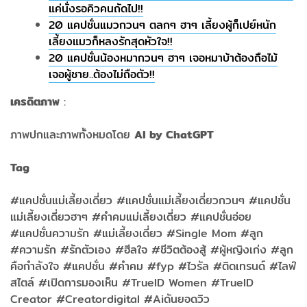
แค่นั่งรอคิวคนถัดไป!!
20 แคปชั่นแมวกวนๆ ตลกๆ ฮาๆ เลี้ยงผู้ก็เปย์หนัก
เลี้ยงแมวก็หลงรักสุดหัวใจ!!
20 แคปชั่นน้องหมากวนๆ ฮาๆ เจอหมาบ้าต้องถือไม้
เจอผู้ชาย..ต้องไม่ถือตัว!!
เครดิตภาพ
:
ภาพปกและภาพทั้งหมดโดย
AI by ChatGPT
Tag
#แคปชั่นแม่เลี้ยงเดี่ยว #แคปชั่นแม่เลี้ยงเดี่ยวกวนๆ #แคปชั่น
แม่เลี้ยงเดี่ยวฮาๆ #คำคมแม่เลี้ยงเดี่ยว #แคปชั่นอ่อย
#แคปชั่นความรัก #แม่เลี้ยงเดี่ยว #Single Mom #ลูก
#ความรัก #รักตัวเอง #ฮีลใจ #ชีวิตต้องสู้ #ผู้หญิงเก่ง #ลูก
คือกำลังใจ #แคปชั่น #คำคม #fyp #ไวรัล #ติดเทรนด์ #ไลฟ์
สไตล์ #เปิดการมองเห็น #TrueID Women #TrueID
Creator #Creatordigital #Aiดันยอดวิว