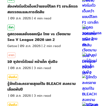
ส่องฟอร์มตัวเต็งคว้าแชมป์โลก F1 เจาะลึกรถ
สมรรถนะและการตัดสิน
|
09 ส.ค. 2026
|
4
min read
กีฬา
ดูสดวอลเลย์บอลหญิง ไทย vs เวียดนาม
Sea V League 2026 เลก 2
Getoe
|
09 ส.ค. 2026
|
2
min read
ดารา
10 ซุปตาร์ตัวแม่ หน้าเด็ก หุ่นปัง
|
08 ส.ค. 2026
|
3
min read
บันเทิง
รู้จักตัวละครชายสุดเท่ใน BLEACH สงคราม
เลือดพันปี
|
08 ส.ค. 2026
|
3
min read
บันเทิง