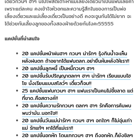
เดี่ยวกวนๆ ฮาๆ นี้ไปโพสต์เต๊าะหาแม่เลี้ยงเดี่ยวมาเป็นแฟนเลยค้า
เพราะแต่ละคน คงเข้าใจหัวอกและความรู้สึกในของการเป็นพ่อ
เลี้ยงเดี่ยวและแม่เลี้ยงเดี่ยวเป็นอย่างดี คงจะจูนกันได้ไม่ยาก จะ
ได้ช่วยกันเลี้ยงลูกของทั้งสองฝ่ายด้วยกันไงคะ55555
แคป
ชั่น
ที่น่าสนใจ
20 แคปชั่นหน้าฝนฮาๆ กวนๆ น่ารักๆ รุ้งกินน้ำจะเห็น
หลังฝนตก ถ้าอยากได้แฟนตลก..อย่ายืนหันหลังให้เรา!!
20 แคปชั่นลูกหนี้ เป็นหนี้กวนๆ ฮาๆ
20 แคปชั่นรับปริญญาตลกๆ ฮาๆ น่ารักๆ เรียนแบบไฮ
โซ นั่งเรียนแบบสโลว์ๆ เดี๋ยวก็จบ!!
25 แคปชั่นแฟนกวนๆ ฮาๆ แฟนเราเป็นคนไม่ขี้ขลาด แต่
ที่ขาด..คือสตางค์!!
20 แคปชั่นความรักกวนๆ ตลกๆ ฮาๆ รักคือการค้นพบ
พบว่ามัน..นอกใจ!!
20 แคปชั่นวันแม่น่ารักๆ กวนๆ ฮาๆ อกใดๆ ก็ไม่อุ่นเท่า
แม่ รักแท้ๆ หาได้ที่แม่เรา!!
20 แคปชั่นอกหัก โดนเทกวนๆ ฮาๆ ถึงอกหัก..ก็ยังชิลๆ