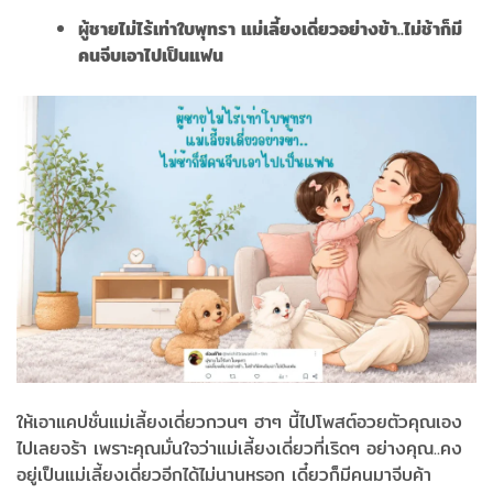
ผู้ชายไม่ไร้เท่าใบพุทรา แม่เลี้ยงเดี่ยวอย่างข้า..ไม่ช้าก็มี
คนจีบเอาไปเป็นแฟน
ให้เอาแคปชั่นแม่เลี้ยงเดี่ยวกวนๆ ฮาๆ นี้ไปโพสต์อวยตัวคุณเอง
ไปเลยจร้า เพราะคุณมั่นใจว่าแม่เลี้ยงเดี่ยวที่เริดๆ อย่างคุณ..คง
อยู่เป็นแม่เลี้ยงเดี่ยวอีกได้ไม่นานหรอก เดี๋ยวก็มีคนมาจีบค้า