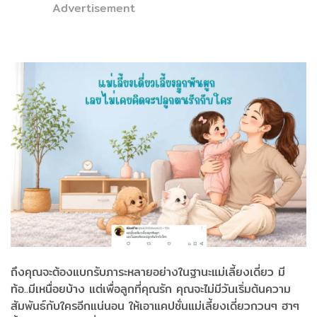
Advertisement
ถึงคุณจะต้องแบกรับภาระหลายอย่างในฐานะแม่เลี้ยงเดี่ยว มี
ท้อ..มีเหนื่อยบ้าง แต่เพื่อลูกที่คุณรัก คุณจะไม่มีวันเริ่มต้นความ
สัมพันธ์กับใครอีกแน่นอน ให้เอาแคปชั่นแม่เลี้ยงเดี่ยวกวนๆ ฮาๆ