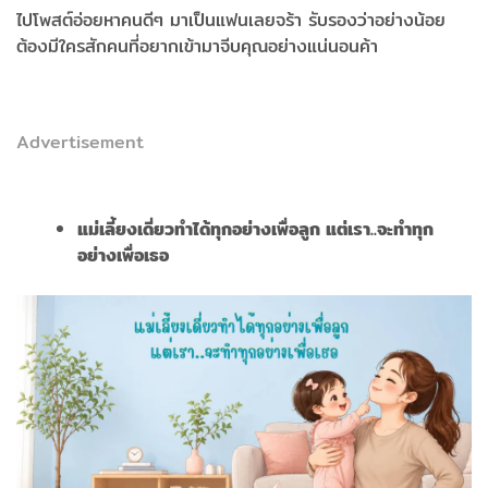
ไปโพสต์อ่อยหาคนดีๆ มาเป็นแฟนเลยจร้า รับรองว่าอย่างน้อย
ต้องมีใครสักคนที่อยากเข้ามาจีบคุณอย่างแน่นอนค้า
Advertisement
แม่เลี้ยงเดี่ยวทำได้ทุกอย่างเพื่อลูก แต่เรา..จะทำทุก
อย่างเพื่อเธอ