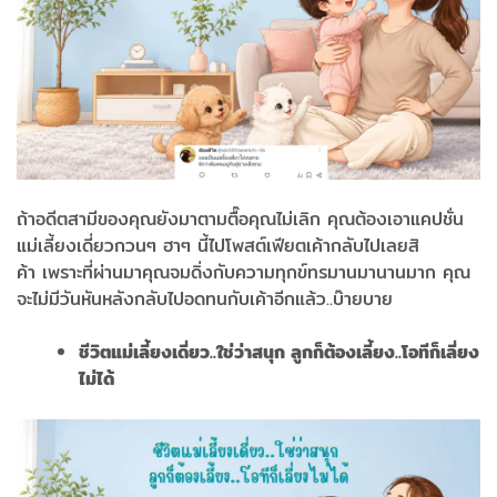
ถ้าอดีตสามีของคุณยังมาตามตื๊อคุณไม่เลิก คุณต้องเอาแคปชั่น
แม่เลี้ยงเดี่ยวกวนๆ ฮาๆ นี้ไปโพสต์เฟียตเค้ากลับไปเลยสิ
ค้า เพราะที่ผ่านมาคุณจมดิ่งกับความทุกข์ทรมานมานานมาก คุณ
จะไม่มีวันหันหลังกลับไปอดทนกับเค้าอีกแล้ว..บ๊ายบาย
ชีวิตแม่เลี้ยงเดี่ยว..ใช่ว่าสนุก ลูกก็ต้องเลี้ยง..โอทีก็เลี่ยง
ไม่ได้