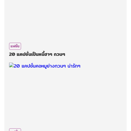
แฟชั่น
20 แคปชั่นเป็นหนี้ฮาๆ กวนๆ