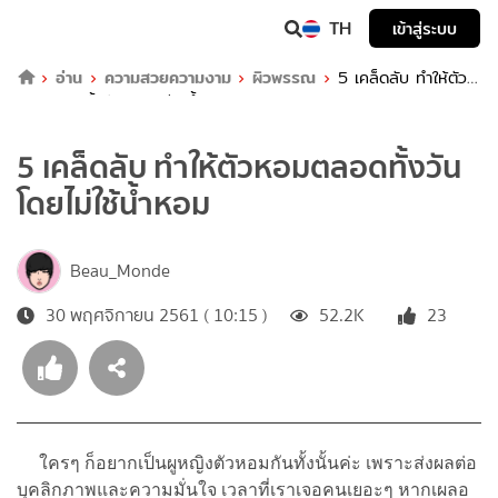
TH
เข้าสู่ระบบ
อ่าน
ความสวยความงาม
ผิวพรรณ
5 เคล็ดลับ ทำให้ตัว
หอมตลอดทั้งวัน โดยไม่ใช้น้ำหอม
5 เคล็ดลับ ทำให้ตัวหอมตลอดทั้งวัน
โดยไม่ใช้น้ำหอม
Beau_Monde
30 พฤศจิกายน 2561 ( 10:15 )
52.2K
23
ใครๆ ก็อยากเป็นผูหญิงตัวหอมกันทั้งนั้นค่ะ เพราะส่งผลต่อ
บุคลิกภาพและความมั่นใจ เวลาที่เราเจอคนเยอะๆ หากเผลอ