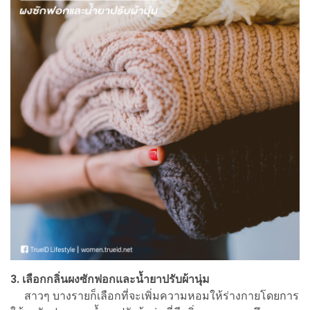
3. เลือกกลิ่นผงซักฟอกและน้ำยาปรับผ้านุ่ม
สาวๆ บางรายก็เลือกที่จะเพิ่มความหอมให้ร่างกายโดยการ