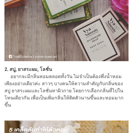
2. สบู่, ยาสระผม, โลชั่น
อยากจะมีกลิ่นหอมตลอดทั้งวัน ไม่จำเป็นต้องพึ่งน้ำหอม
เพียงอย่างเดียวค่ะ สาวๆ บางคนให้ความสำคัญกับกลิ่นของ
สบู่ ยาสระผมและโลชั่นทาผิวกาย โดยการเลือกกลิ่นที่ไปใน
โทนเดียวกัน เพื่อเป็นเพิ่มกลิ่นให้ติดตัวนานขึ้นและหอมมาก
ขึ้น