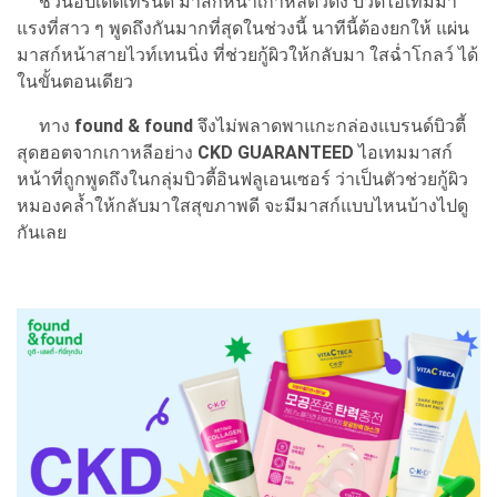
ชวนอัปเดตเทรนด์ มาสก์หน้าเกาหลีตัวดัง บิวตี้ไอเทมมา
แรงที่สาว ๆ พูดถึงกันมากที่สุดในช่วงนี้ นาทีนี้ต้องยกให้ แผ่น
มาสก์หน้าสายไวท์เทนนิ่ง ที่ช่วยกู้ผิวให้กลับมา ใสฉ่ำโกลว์ ได้
ในขั้นตอนเดียว
ทาง
found & found
จึงไม่พลาดพาแกะกล่องแบรนด์บิวตี้
สุดฮอตจากเกาหลีอย่าง
CKD GUARANTEED
ไอเทมมาสก์
หน้าที่ถูกพูดถึงในกลุ่มบิวตี้อินฟลูเอนเซอร์ ว่าเป็นตัวช่วยกู้ผิว
หมองคล้ำให้กลับมาใสสุขภาพดี จะมีมาสก์แบบไหนบ้างไปดู
กันเลย