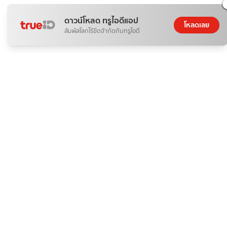
ดาวน์โหลด ทรูไอดีแอป
โหลดเลย
สัมผัสโลกไร้ขีดจำกัดกับทรูไอดี