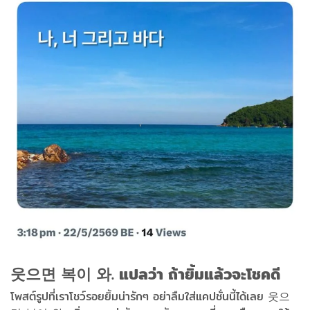
웃으면 복이 와. แปลว่า ถ้ายิ้มแล้วจะโชคดี
โพสต์รูปที่เราโชว์รอยยิ้มน่ารักๆ อย่าลืมใส่แคปชั่นนี้ได้เลย 웃으