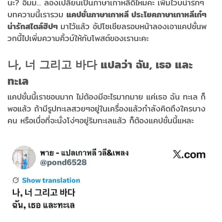
นะ? อืมม... ลองเปลี่ยนเป็นภาษาเกาหลีดีไหมคะ เพิ่มไวบ์น่ารักๆ
บทความนี้เรารวม
แคปชั่นภาษาเกาหลี ประโยคภาษาเกาหลีเก๋ๆ
น่ารักสไตล์ฮิปๆ
มาไว้แล้ว อัปโซเชียลรอบหน้าลองเอาแคปชั่นพ
วกนี้ไปเพิ่มความคิ้วบ์ให้กับโพสต์ของเรานะคะ
나, 너 그리고 바다 แปลว่า ฉัน, เธอ และ
ทะเล
แคปชั่นนี้เราชอบมาก ไม่ต้องมีอะไรมากมาย แค่เธอ ฉัน ทะเล ก็
พอแล้ว ถ้ามีรูปทะเลสวยๆอยู่ในเครื่องแล้วกำลังคิดถึงใครบาง
คน หรือเบื่อที่จะนั่งโง่ๆอยู่ริมทะเลแล้ว ก็ต้องแคปชั่นนี้แหละ