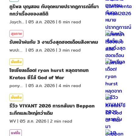
ภูริพล บุญสอน กับจุดหมายปรากฏการณ์ที่มา
กกว่าเรื่องของสถิติ
Jaychou
|
05 ส.ค. 2026
|
6
min read
สุขภาพ
รับหน้าฝนกับ 3 งานวิ่งสุดฮอตเดือนสิงหาคม
พบปะกัน
|
05 ส.ค. 2026
|
3
min read
บันเทิง
โซเชียลเดือด! ryan hurst หลุดจากบท
Kratos ซีรีส์ God of War
ponydiary
|
05 ส.ค. 2026
|
4
min read
บันเทิง
รีวิว VIVANT 2026 การกลับมา Beppan
ระทึกและใหญ่กว่าเดิม
WV
|
05 ส.ค. 2026
|
2
min read
แฟชั่น