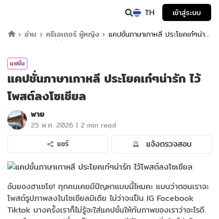
TH
เข้าสู่ระบบ
อ่าน
ครีเอเตอร์ ผู้หญิง
แคปชั่นภาษาเกาหลี ประโยคเก๋ๆน่า
รัก ไว้โพสต์ลงโซเชียล
แฟชั่น
แคปชั่นภาษาเกาหลี ประโยคเก๋ๆน่ารัก ไว้
โพสต์ลงโซเชียล
พาย
|
25 พ.ค. 2026
2 min read
แจ้งตรวจสอบ
แชร์
อันยองฮาเซโย! ทุกคนเคยมีปัญหาแบบนี้ไหมคะ แบบว่าตอนเราจะ
โพสต์รูปภาพลงในโซเชียลมิเดีย ไม่ว่าจะเป็น IG Facebook
Tiktok บางครั้งเราก็ไม่รู้จะใส่แคปชั่นให้กับภาพของเราว่าอะไรดี