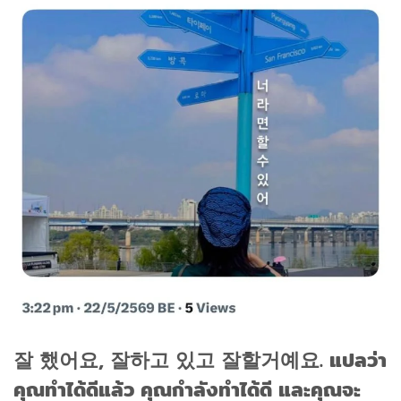
잘 했어요, 잘하고 있고 잘할거예요. แปลว่า
คุณทำได้ดีแล้ว คุณกำลังทำได้ดี และคุณจะ