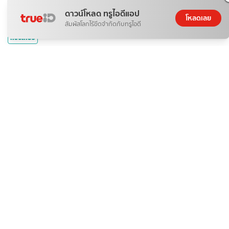
ดาวน์โหลด ทรูไอดีแอป
โหลดเลย
สัมผัสโลกไร้ขีดจำกัดกับทรูไอดี
ท่องเที่ยว
รวมพลคนรักหนังสือ ขอนแก่นบุ๊คแฟร์ครั้งที่ 2 เซ็นทรัล
ขอนแก่น
345Pink
05 ส.ค. 2026