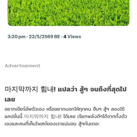
Advertisement
마지막까지 힘내! แปลว่า สู้ๆ จนถึงที่สุดไป
เลย
อยากเชียร์อัพตัวเอง หรืออยากบอกให้ทุกคน ฮึบๆ สู้ๆ ลองใช้
แคปชั่นนี้ 마지막까지 힘내! ได้เลย เรียกพลังดีๆได้จากทั้งตัว
เองและคนที่เห็นโพสต์ของเราแน่นอน สู้ๆกันเถอะ