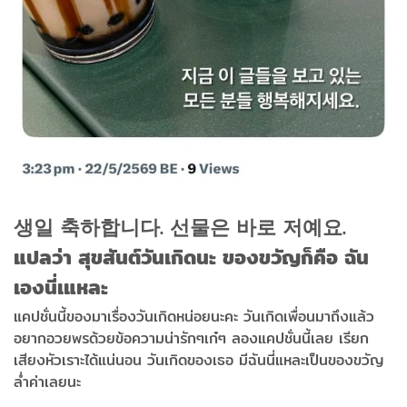
생일 축하합니다. 선물은 바로 저예요.
แปลว่า สุขสันต์วันเกิดนะ ของขวัญก็คือ ฉัน
เองนี่เแหละ
แคปชั่นนี้ของมาเรื่องวันเกิดหน่อยนะคะ วันเกิดเพื่อนมาถึงแล้ว
อยากอวยพรด้วยข้อความน่ารักๆเก๋ๆ ลองแคปชั่นนี้เลย เรียก
เสียงหัวเราะได้แน่นอน วันเกิดของเธอ มีฉันนี่แหละเป็นของขวัญ
ล่ำค่าเลยนะ