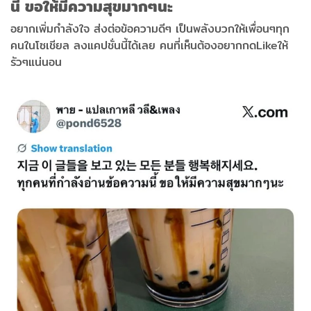
นี้ ขอให้มีความสุขมากๆนะ
อยากเพิ่มกำลังใจ ส่งต่อข้อความดีๆ เป็นพลังบวกให้เพื่อนๆทุก
คนในโซเชียล ลงแคปชั่นนี้ได้เลย คนที่เห็นต้องอยากกดLikeให้
รัวๆแน่นอน