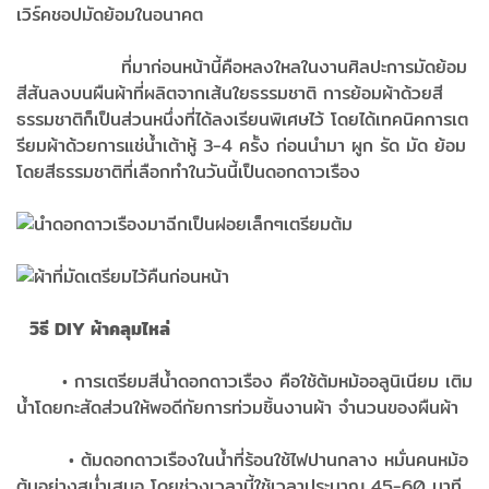
เวิร์คชอปมัดย้อมในอนาคต
ที่มาก่อนหน้านี้คือหลงใหลในงานศิลปะการมัดย้อม
สีสันลงบนผืนผ้าที่ผลิตจากเส้นใยธรรมชาติ การย้อมผ้าด้วยสี
ธรรมชาติก็เป็นส่วนหนึ่งที่ได้ลงเรียนพิเศษไว้ โดยได้เทคนิคการเต
รียมผ้าด้วยการแช่น้ำเต้าหู้ 3-4 ครั้ง ก่อนนำมา ผูก รัด มัด ย้อม
โดยสีธรรมชาติที่เลือกทำในวันนี้เป็นดอกดาวเรือง
วิธี DIY ผ้าคลุมไหล่
• การเตรียมสีน้ำดอกดาวเรือง คือใช้ต้มหม้ออลูนิเนียม เติม
น้ำโดยกะสัดส่วนให้พอดีกัยการท่วมชิ้นงานผ้า จำนวนของผืนผ้า
• ต้มดอกดาวเรืองในน้ำที่ร้อนใช้ไฟปานกลาง หมั่นคนหม้อ
ต้มอย่างสม่ำเสมอ โดยช่วงเวลานี้ใช้เวลาประมาณ 45-60 นาที