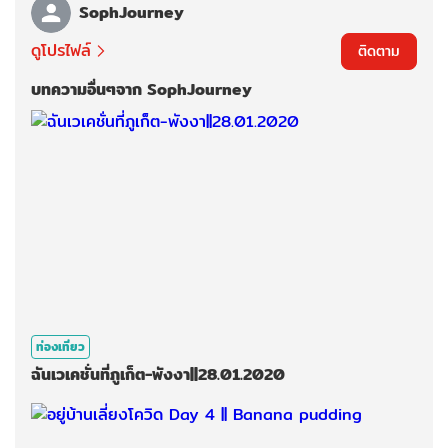
SophJourney
ดูโปรไฟล์
ติดตาม
บทความอื่นๆจาก SophJourney
ท่องเที่ยว
ฉันเวเคชั่นที่ภูเก็ต-พังงา||28.01.2020