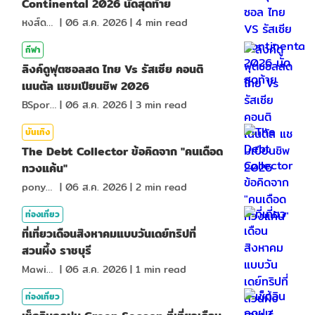
Continental 2026 นัดสุดท้าย
หงส์ดรุณ
|
06 ส.ค. 2026
|
4
min read
กีฬา
ลิงค์ดูฟุตซอลสด ไทย Vs รัสเซีย คอนติ
เนนตัล แชมเปียนชิพ 2026
BSports8
|
06 ส.ค. 2026
|
3
min read
บันเทิง
The Debt Collector ข้อคิดจาก "คนเดือด
ทวงแค้น"
ponydiary
|
06 ส.ค. 2026
|
2
min read
ท่องเที่ยว
ที่เที่ยวเดือนสิงหาคมแบบวันเดย์ทริปที่
สวนผึ้ง ราชบุรี
MawinMatravel
|
06 ส.ค. 2026
|
1
min read
ท่องเที่ยว