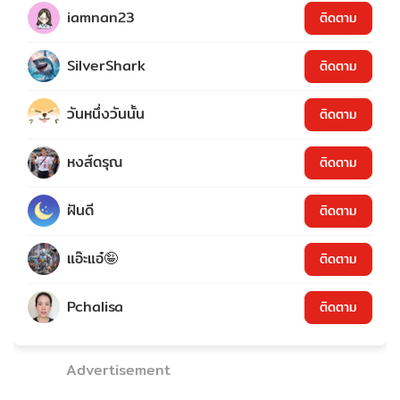
iamnan23
ติดตาม
SilverShark
ติดตาม
วันหนึ่งวันนั้น
ติดตาม
หงส์ดรุณ
ติดตาม
ฝันดี
ติดตาม
แอ๊ะแอ๋🤪
ติดตาม
Pchalisa
ติดตาม
Advertisement