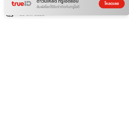
ดาวน์โหลด ทรูไอดีแอป
โหลดเลย
สัมผัสโลกไร้ขีดจำกัดกับทรูไอดี
Wefoto
06 ส.ค. 2026
ติดกระแส
เสริมดวง
พิกัดขอพรเรื่องความรัก ครึ่งปีหลัง 2569
จิตไม่ว่าง
06 ส.ค. 2026