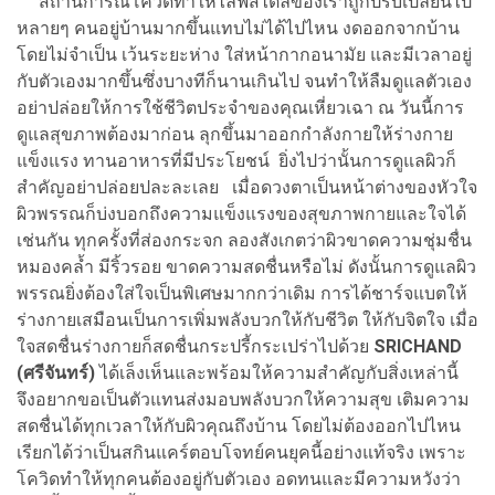
สถานการณ์โควิดทำให้ไลฟ์สไตล์ของเราถูกปรับเปลี่ยนไป
หลายๆ คนอยู่บ้านมากขึ้นแทบไม่ได้ไปไหน งดออกจากบ้าน
โดยไม่จำเป็น เว้นระยะห่าง ใส่หน้ากากอนามัย และมีเวลาอยู่
กับตัวเองมากขึ้นซึ่งบางทีก็นานเกินไป จนทำให้ลืมดูแลตัวเอง
อย่าปล่อยให้การใช้ชีวิตประจำของคุณเหี่ยวเฉา ณ วันนี้การ
ดูแลสุขภาพต้องมาก่อน ลุกขึ้นมาออกกำลังกายให้ร่างกาย
แข็งแรง ทานอาหารที่มีประโยชน์ ยิ่งไปว่านั้นการดูแลผิวก็
สำคัญอย่าปล่อยปละละเลย เมื่อดวงตาเป็นหน้าต่างของหัวใจ
ผิวพรรณก็บ่งบอกถึงความแข็งแรงของสุขภาพกายและใจได้
เช่นกัน ทุกครั้งที่ส่องกระจก ลองสังเกตว่าผิวขาดความชุ่มชื่น
หมองคล้ำ มีริ้วรอย ขาดความสดชื่นหรือไม่ ดังนั้นการดูแลผิว
พรรณยิ่งต้องใส่ใจเป็นพิเศษมากกว่าเดิม การได้ชาร์จแบตให้
ร่างกายเสมือนเป็นการเพิ่มพลังบวกให้กับชีวิต ให้กับจิตใจ เมื่อ
ใจสดชื่นร่างกายก็สดชื่นกระปรี้กระเปร่าไปด้วย
SRICHAND
(ศรีจันทร์)
ได้เล็งเห็นและพร้อมให้ความสำคัญกับสิ่งเหล่านี้
จึงอยากขอเป็นตัวแทนส่งมอบพลังบวกให้ความสุข เติมความ
สดชื่นได้ทุกเวลาให้กับผิวคุณถึงบ้าน โดยไม่ต้องออกไปไหน
เรียกได้ว่าเป็นสกินแคร์ตอบโจทย์คนยุคนี้อย่างแท้จริง เพราะ
โควิดทำให้ทุกคนต้องอยู่กับตัวเอง อดทนและมีความหวังว่า