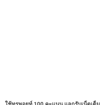
ใช้ทรูพอยท์ 100 คะแนน
แลก
รับเน็ตเต็ม