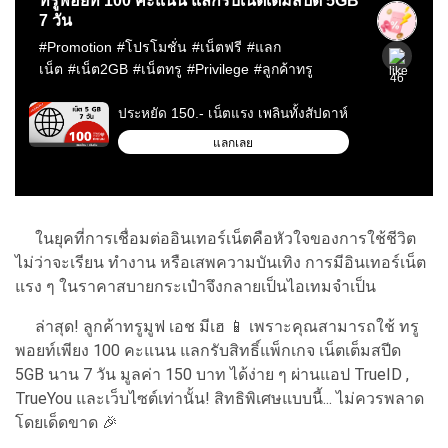
ในยุคที่การเชื่อมต่ออินเทอร์เน็ตคือหัวใจของการใช้ชีวิต
ไม่ว่าจะเรียน ทำงาน หรือเสพความบันเทิง การมีอินเทอร์เน็ต
แรง ๆ ในราคาสบายกระเป๋าจึงกลายเป็นไอเทมจำเป็น
ล่าสุด! ลูกค้าทรูมูฟ เอช มีเฮ 📱 เพราะคุณสามารถใช้ ทรู
พอยท์เพียง 100 คะแนน แลกรับสิทธิ์แพ็กเกจ เน็ตเต็มสปีด
5GB นาน 7 วัน มูลค่า 150 บาท ได้ง่าย ๆ ผ่านแอป TrueID ,
TrueYou และเว็บไซต์เท่านั้น! สิทธิพิเศษแบบนี้... ไม่ควรพลาด
โดยเด็ดขาด 🎉