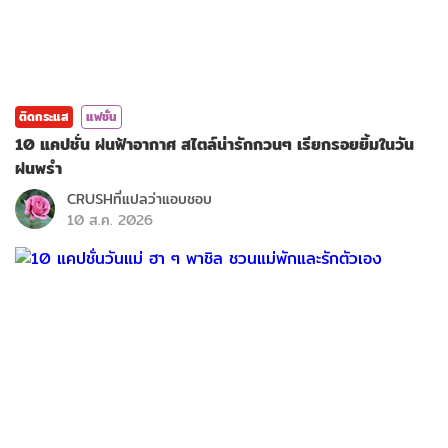
ติดกระแส
แฟชั่น
10 แคปชั่น ฝนฟ้าอากาศ สไตล์น่ารักกวนๆ เรียกรอยยิ้มในวัน
ฝนพรำ
CRUSHที่แปลว่าแอบชอบ
10 ส.ค. 2026