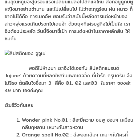
แม้อุณหภูมิจะสูงร้อนแรงเปลี่ยนแปลงไปสักแค่ไหน สิ่งที่อยู่คู่กับผู้
หญิงมาอย่างช้านาน และไม่เปลี่ยนไป ไม่ว่าจะฤดูร้อน ฝน หนาว ก็
ขาดไม่ได้คือ การเมคอัพ ยอมรับว่าสมัยนี้พลังการแต่งหน้าของ
สาวๆพุ่งแรงเกินปรอทไปเลยจ้า ด้วยยุคที่เศรษฐกิจไม่เป็นใจ เรา
จึงต้องประหยัด วันนี้จึงมาชี้เป้า การแต่งหน้าในราคาหลักสิบ ให้
ชมกัน
พอดีไปห้างมา เราจึงได้เจอกับ ลิปสติกแบรนด์
Jujune' ด้วยความที่หลงไหลในแพคเกจจิ้ง ที่น่ารัก กรุบกริบ จึง
ไม่รีรอ ตัดสินใจซื้อมา 3 สีคือ 01, 02 และ03 ในราคา ซองล่ะ
49 บาท เองค่ะคุณ
เริ่มรีวิวกันเลย
Wonder pink No.01 : สีจะมีความ ชมพู อ่อนๆ เหมือน
กลีบกุหลาบ เหมาะกับสาวหวาน
Orange spell No.02 : สีจะออกส้มๆ เหมาะกับใครที่