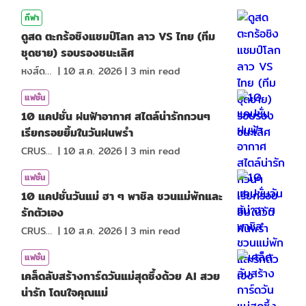
กีฬา
ดูสด ตะกร้อชิงแชมป์โลก ลาว VS ไทย (ทีม
ชุดชาย) รอบรองชนะเลิศ
หงส์ดรุณ
|
10 ส.ค. 2026
|
3
min read
แฟชั่น
10 แคปชั่น ฝนฟ้าอากาศ สไตล์น่ารักกวนๆ
เรียกรอยยิ้มในวันฝนพรำ
CRUSHที่แปลว่าแอบชอบ
|
10 ส.ค. 2026
|
3
min read
แฟชั่น
10 แคปชั่นวันแม่ ฮา ๆ พาชิล ชวนแม่พักและ
รักตัวเอง
CRUSHที่แปลว่าแอบชอบ
|
10 ส.ค. 2026
|
3
min read
แฟชั่น
เคล็ดลับสร้างการ์ดวันแม่สุดซึ้งด้วย AI สวย
น่ารัก โดนใจคุณแม่