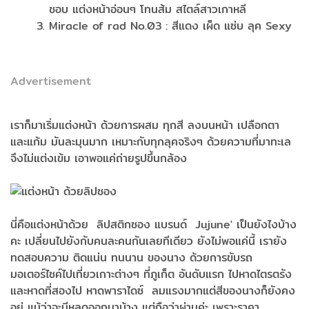
ชอบ แต่งหน้าอ่อนๆ โทนส้ม สไตล์สาวเกาหลี
Miracle of rad No.03 : สีแดง เผ็ด แซ่บ ลุค Sexy
Advertisement
เราก็มาเริ่มแต่งหน้า ด้วยการผสม ทุกสี ลงบนหน้า เปลือกตา
และแก้ม มันละมุนมาก เหมาะกับทุกลุคจริงๆ ด้วยความที่มาทะเล
จึงไม่แต่งเข้ม เอาพอแค่ถ่ายรูปขึ้นกล้อง
นี่คือแต่งหน้าด้วย ลิปสติกซอง แบรนด์ Jujune' เป็นยังไงบ้าง
คะ เปลี่ยนไปยังกับคนละคนกันเลยทีเดียว ยังไม่พอแค่นี้ เรายัง
ทดสอบความ ติดแน่น ทนนาน ของนาง ด้วยการขับรถ
มอเตอร์ไซค์ไปเที่ยวเกาะต่างๆ ที่ภูเก็ต อันดับแรก ไปหาดไตรตรัง
และหาดที่สองไป หาดพาราไดซ์ ลมแรงมากแต่สีของนางก็ยังคง
อยู่ แม้ว่าจะมีหลุดออกมาบ้าง แต่ถือว่าผ่านค่ะ เพราะราคา