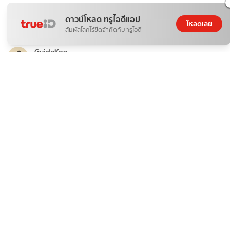
ติดกระแส
กีฬา
ดาวน์โหลด ทรูไอดีแอป
Ronald araujo คือใคร? เปิดเรื่องราวกองหลังลิเวอร์พูลคน
โหลดเลย
สัมผัสโลกไร้ขีดจำกัดกับทรูไอดี
ใหม่
GuideKop
10 ส.ค. 2026
ติดกระแส
ข่าวสาร
หุ้นกู้ คืออะไร? เจาะข้อดี-ความเสี่ยง ก่อนตัดสินใจลงทุน