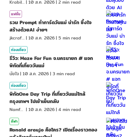
KrabiInsight
|
10 ส.ค. 2026
|
2
min read
แฟชั่น
รวม Prompt ทำการ์ดวันแม่ น่ารัก ซึ้งใจ
สร้างด้วยAI ง่ายๆ
jkcraf98
|
10 ส.ค. 2026
|
5
min read
ท่องเที่ยว
รีวิว: Maze For Fun จ.นครนายก # แจก
พิกัดที่เที่ยววันแม่
นัยใจ
|
10 ส.ค. 2026
|
3
min read
ท่องเที่ยว
พิกัดOne Day Trip ที่เที่ยววันแม่ใกล้
กรุงเทพฯ ไปเช้าเย็นกลับ
NamfahPhupha
|
10 ส.ค. 2026
|
4
min read
กีฬา
Ronald araujo คือใคร? เปิดเรื่องราวกอง