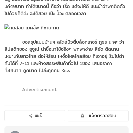
แค่49บาท ทำได้ขนาดนี้ ถือว่า เริ่ด แต่จะให้ดี แนะนำว่าพกติดตัว
ไปด้วยก็ดีค่ะ จะได้สวย เป๊ะ ปั๊วะ ตลอดเวลา
ขอสรุปแบบบ้านๆ สไตล์บิวตี้บล็อกเกอร์ ภูธร นะคะ ว่า
ลิปสติกของ จูจูเน่ น่าซื้อมาใช้จริงๆ พกพาง่าย สีชัด ติดนาน
เหมาะกับสาวไทย ต่อให้ร้อน เหงื่อไหลไคลย้อย ก็เอาอยู่ รีบไปตำ
กันได้ที่ 7-11 และห้างสรรพสินค้าทั่วไป 1ซอง เสนอราคา
ที่49บาท ถูกมาก ไปล่ะทุกคน Kiss
Advertisement
แจ้งตรวจสอบ
แชร์