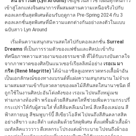
ลิน อราวนด์ (Lyn Around)
เชิญชวนสาวช่างฝันทุกคนก้าว
เข้าสู่โลกแห่งจินตนาการที่ผสมผสานความเหนือจริงไปกับ
คอลเลกชั่นสุดพิเศษต้อนรับฤดูกาล Pre-Spring 2024 กับ 3
คอลเลกชั่นสุดพิเศษที่มีความแตกต่างกันอย่างลงตัวในแบบ
ฉบับสาว Lyn Around
เริ่มต้นความสนุกสนานสดใสไปกับคอลเลกชั่น
Surreal
Dreams
ที่เป็นการรวมตัวของแฟชั่นและศิลปะเข้ากับ
ทัศนียภาพความสวยงามของธรรมชาติ ที่ได้รับแรงบันดาลใจ
จากภาพวาดของศิลปินแนวเซอร์เรียลลิสม์อย่าง
เรอเน มา
กริต (René Magritte)
ได้นำเอาซิลลูเอททรวดทรงเสื้อผ้าอัน
เป็นเอกลักษณ์ของทางแบรนด์ที่แฝงความสนุกสนาน ไม่จำเจ
มาผสมผสานเข้ากับลวดลายของผลไม้สีสันสดใสนานาชนิด ที่
ถูกใช้ในงานศิลปะอันโด่งดังของ เรอเน ไปจนถึงหมู่เมฆ
ท่ามกลางท้องฟ้า พร้อมด้วยสีสันสดใสที่ช่วยเพิ่มความกระปรี่
กระเปร่าให้กับผู้สวมใส่ ทั้งสีส้มคลีเมนไทน์ สีเหลืองเลม่อน สี
ฟ้าสกายบลู สีชมพูบาร์บี้ สีเขียวโอลีฟ ไปจนถึงสีสันคลาสสิค
อย่างสีขาว และสีดำ แต่งเติมด้วยวัสดุพิเศษ ตั้งแต่พื้นผิวเสื้อผ้า
เมทัลลิคแวววาว ดีเทลกระโปรงแต่งผ้าระบาย ไปจนถึงผ้าออ