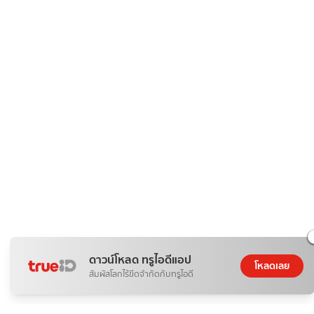
ดาวน์โหลด ทรูไอดีแอป
โหลดเลย
สัมผัสโลกไร้ขีดจำกัดกับทรูไอดี