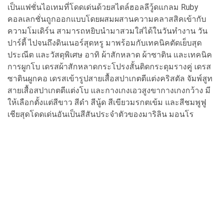
เป็นแฟชั่นไอเทมที่โดดเด่นด้วยสไตล์ฮอลลีวู้ดแกลม Ruby
คอลเลกชั่นถูกออกแบบโดยผสมผสานความคลาสสิคเข้ากับ
ความโมเดิร์น สามารถหยิบนำมาสวมใส่ได้ในวันทำงาน วัน
ปาร์ตี้ ไปจนถึงดินเนอร์สุดหรู มาพร้อมกับเทคนิคตัดเย็บสุด
ประณีต และวัสดุพิเศษ อาทิ ผ้าสักหลาด ผ้าซาติน และเทคนิค
การผูกโบ เดรสผ้าสักหลาดกระโปรงสั้นติดกระดุมรางคู่ เดรส
ซาตินผูกคอ เดรสเข้ารูปสายเสื้อสปาเกตตีแต่งคริสตัล จัมพ์สูท
สายเสื้อสปาเกตตีแต่งโบ และกางเกงเอวสูงขากางเกงกว้าง มี
ให้เลือกตั้งแต่สีขาว สีดำ สีนู้ด สีเขียวมรกตเข้ม และสีชมพูฟู
เชียสุดโดดเด่นอันเป็นสีสันประจำตัวของมาริลิน มอนโร