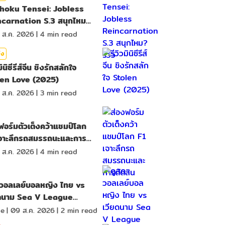
hoku Tensei: Jobless
ncarnation S.3 สนุกไหม?
 ส.ค. 2026
|
4
min read
ิง
มินิซีรีส์จีน ชิงรักสลักใจ
len Love (2025)
 ส.ค. 2026
|
3
min read
ฟอร์มตัวเต็งคว้าแชมป์โลก
เจาะลึกรถสมรรถนะและการ
ิน
 ส.ค. 2026
|
4
min read
ดวอลเลย์บอลหญิง ไทย vs
ยดนาม Sea V League
6 เลก 2
oe
|
09 ส.ค. 2026
|
2
min read