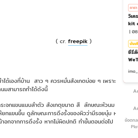
ดารา
วิเค
kit 
|
08
cr.
freepik
)
บันเท
ซีรีส
WeTV
งที่บ้าน สาว ๆ ควรหมั่นสังเกตบ่อย ๆ เพราะ
านมสามารถทำได้ดังนี้
A
กระจกแขนแนบลำตัว สังเกตุขนาด สี ลักษณะหัวนม และ
A
ยกแขนขึ้น ดูลักษณะการดีงรั้งของผิวว่ามีรอยบุ๋ม หรือ
ข้อตกล
หน้าอกจากการดึงรั้ง หากไม่ผิดปกติ ทำขั้นตอนต่อไป
Pla