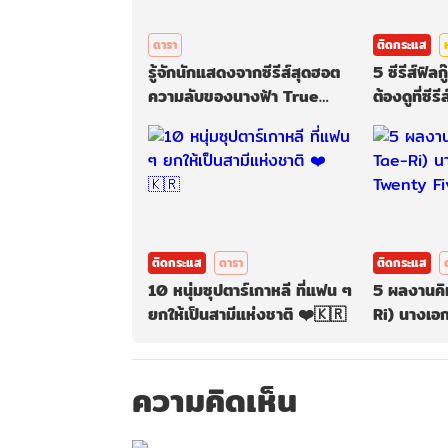
ดารา
ติดกระแส
รู้จักนักแสดงจากซีรีส์สุดฮอต
5 ซีรีส์ฟิล
ความลับของนางฟ้า True
ต้องดูที่ซี
Beauty 💄 🇰🇷
ดี
ติดกระแส
ดารา
ติดกระแส
10 หนุ่มซุปตาร์เกาหลี ที่แฟน ๆ
5 ผลงานคิ
ยกให้เป็นสามีแห่งชาติ ❤️🇰🇷
Ri) นางเอ
Twenty F
ความคิดเห็น
กรุณาเข้าสู่ร