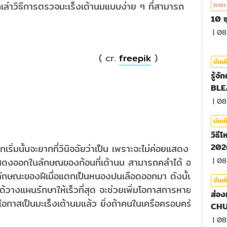
ล่าวิธีการตรวจมะเร็งเต้านมแบบง่าย ๆ ที่สามารถ
ดารา
10 ซ
|
08
cr.
freepik
)
บันเท
รู้จ
BLE
|
08
บันเท
วิธี
2026
้นจะยากที่วินิจฉัยว่าเป็น เพราะจะไม่ค่อยแสดง
แสดงออกในลักษณของก้อนที่เต้านม สามารถคลำได้ อาจจะ
|
08
ะมีลักษณะของฝีเมื่อแตกเป็นหนองปนเลือดออกมา ดังนั้นหาก
บันเท
ได้วางแผนรักษาให้เร็วที่สุด จะช่วยเพิ่มโอกาสการหายขาด
ส่อง
โอกาสเป็นมะเร็งเต้านมแล้ว ยิ่งถ้าคนในเครือครอบครัว
CHU
|
08