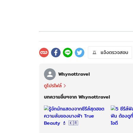
( c
แจ้งตรวจสอบ
Whynottravel
ดูโปรไฟล์
บทความอื่นๆจาก Whynottravel