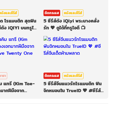
หนังและซีรีส์
ติดกระแส
หนังและซีรีส์
กู๊ด โรแมนติก สุดฟิน
5 ซีรีส์ดัง iQiyi พระนางคลั่ง
รีส์ดัง iQIYI บนทรูไอ
รัก 💖 ดูได้ที่ทรูไอดี 📺
ดารา
ติดกระแส
หนังและซีรีส์
ม แทรี (Kim Tae-
5 ซีรีส์จีนแนวรักโรแมนติก ฟิน
กมากฝีมือจาก
จิกหมอนใน TrueID 💖 #ซีรีส์
ive Twenty One
จีนเด็ดห้ามพลาด
ะบบเพื่อทำการคอมเม้นต์