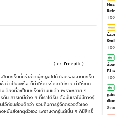
Mus
Rei
รีวิว
|
09
บันเท
รีวิว
Sto
|
09
กีฬา
cr.
freepik
)
ส่อง
F1 
ี่งในมะเร็งที่คร่าชีวิตผู้หญิงไปทั่วโลกรองจากมะเร็ง
ตัดส
|
09
ช้าว่าเป็นมะเร็ง ก็ทำให้การรักษาไม่หาย ทำให้เกิด
กีฬา
ามเสี่ยงที่จะเป็นมะเร็งเต้านมแล้ว เพราะหลาย ๆ
ดูส
กิน สารเคมีต่าง ๆ ที่เราได้รับ ดังนั้นเราไม่มีทางรู้
เวี
กันไว้ก่อนย่อมดีกว่า รวมถึงการรู้จักตรวจตัวเอง
202
Get
หมั่นสังเกตุตัวเอง เพราะหากรู้แต่เนิ่น ๆ ก็มีสิทธิ์