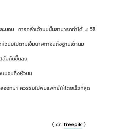
ง และนอน การคลำเต้านมนั้นสามารถทำได้ 3 วิธี
หัวนมไปตามเข็มนาฬิกาจนถึงฐานเต้านม
วสลับกันขึ้นลง
านมจนถึงหัวนม
ออกมา ควรรีบไปพบแพทย์ให้โดยเร็วที่สุด
cr.
freepik
)